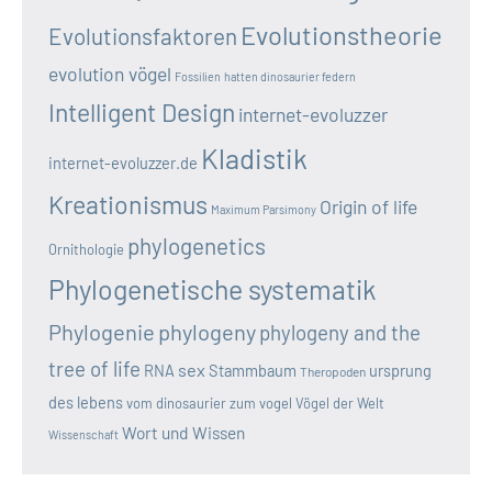
Evolutionstheorie
Evolutionsfaktoren
evolution vögel
Fossilien
hatten dinosaurier federn
Intelligent Design
internet-evoluzzer
Kladistik
internet-evoluzzer.de
Kreationismus
Origin of life
Maximum Parsimony
phylogenetics
Ornithologie
Phylogenetische systematik
Phylogenie
phylogeny
phylogeny and the
tree of life
sex
RNA
Stammbaum
ursprung
Theropoden
des lebens
vom dinosaurier zum vogel
Vögel der Welt
Wort und Wissen
Wissenschaft