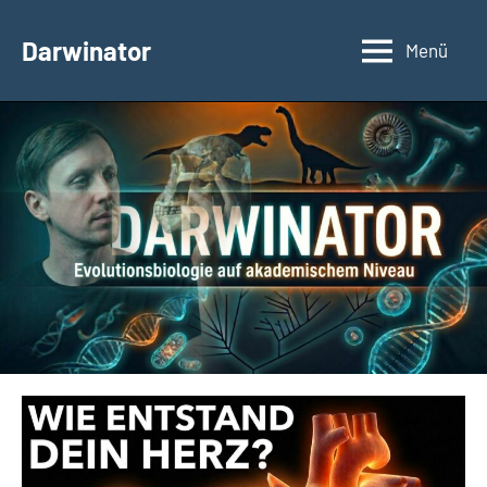
Zum
Inhalt
Darwinator
Menü
Evolutionsbiologie
springen