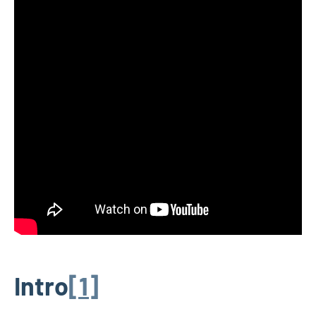
Intro
[1]