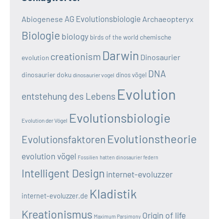
AG Evolutionsbiologie
Abiogenese
Archaeopteryx
Biologie
biology
chemische
birds of the world
Darwin
creationism
Dinosaurier
evolution
DNA
dinosaurier doku
dinos vögel
dinosaurier vogel
Evolution
entstehung des Lebens
Evolutionsbiologie
Evolution der Vögel
Evolutionstheorie
Evolutionsfaktoren
evolution vögel
Fossilien
hatten dinosaurier federn
Intelligent Design
internet-evoluzzer
Kladistik
internet-evoluzzer.de
Kreationismus
Origin of life
Maximum Parsimony