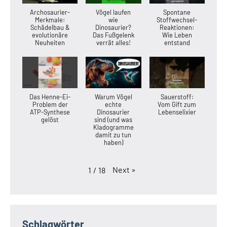
Archosaurier-
Vögel laufen
Spontane
Merkmale:
wie
Stoffwechsel-
Schädelbau &
Dinosaurier?
Reaktionen:
evolutionäre
Das Fußgelenk
Wie Leben
Neuheiten
verrät alles!
entstand
Das Henne-Ei-
Warum Vögel
Sauerstoff:
Problem der
echte
Vom Gift zum
ATP-Synthese
Dinosaurier
Lebenselixier
gelöst
sind (und was
Kladogramme
damit zu tun
haben)
Next
»
1
/
18
Schlagwörter