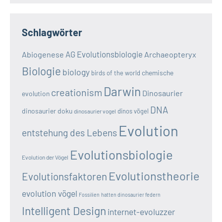
Schlagwörter
AG Evolutionsbiologie
Abiogenese
Archaeopteryx
Biologie
biology
chemische
birds of the world
Darwin
creationism
Dinosaurier
evolution
DNA
dinosaurier doku
dinos vögel
dinosaurier vogel
Evolution
entstehung des Lebens
Evolutionsbiologie
Evolution der Vögel
Evolutionstheorie
Evolutionsfaktoren
evolution vögel
Fossilien
hatten dinosaurier federn
Intelligent Design
internet-evoluzzer