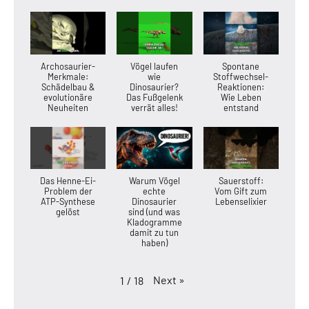
Archosaurier-
Vögel laufen
Spontane
Merkmale:
wie
Stoffwechsel-
Schädelbau &
Dinosaurier?
Reaktionen:
evolutionäre
Das Fußgelenk
Wie Leben
Neuheiten
verrät alles!
entstand
Das Henne-Ei-
Warum Vögel
Sauerstoff:
Problem der
echte
Vom Gift zum
ATP-Synthese
Dinosaurier
Lebenselixier
gelöst
sind (und was
Kladogramme
damit zu tun
haben)
Next
»
1
/
18