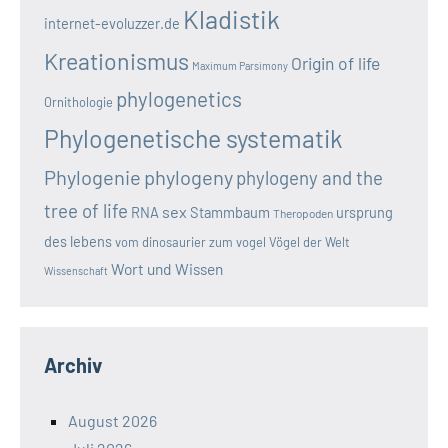
Kladistik
internet-evoluzzer.de
Kreationismus
Origin of life
Maximum Parsimony
phylogenetics
Ornithologie
Phylogenetische systematik
Phylogenie
phylogeny
phylogeny and the
tree of life
sex
RNA
Stammbaum
ursprung
Theropoden
des lebens
vom dinosaurier zum vogel
Vögel der Welt
Wort und Wissen
Wissenschaft
Archiv
August 2026