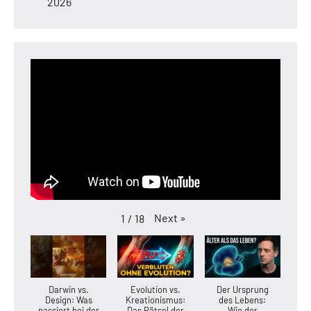
2026
Next
»
1
/
18
Darwin vs.
Evolution vs.
Der Ursprung
Design: Was
Kreationismus:
des Lebens:
passiert bei der
Das Rätsel der
Wie der