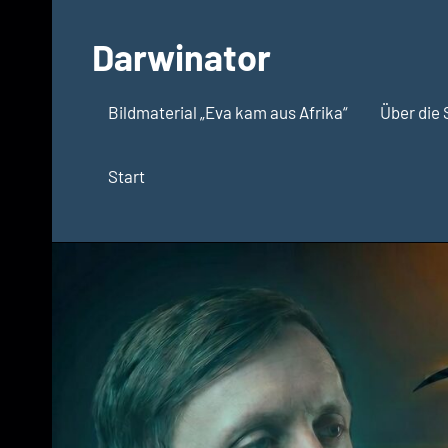
Zum
Inhalt
Darwinator
springen
Evolutionsbiologie
Bildmaterial „Eva kam aus Afrika“
Über die 
Start