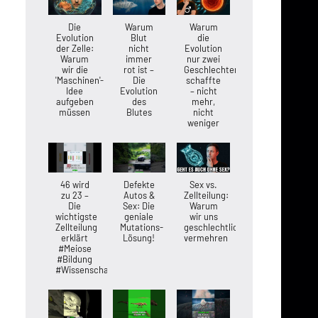
Die
Warum
Warum
Evolution
Blut
die
der Zelle:
nicht
Evolution
Warum
immer
nur zwei
wir die
rot ist –
Geschlechter
'Maschinen'-
Die
schaffte
Idee
Evolution
– nicht
aufgeben
des
mehr,
müssen
Blutes
nicht
weniger
46 wird
Defekte
Sex vs.
zu 23 –
Autos &
Zellteilung:
Die
Sex: Die
Warum
wichtigste
geniale
wir uns
Zellteilung
Mutations-
geschlechtlich
erklärt
Lösung!
vermehren
#Meiose
#Bildung
#Wissenschaft