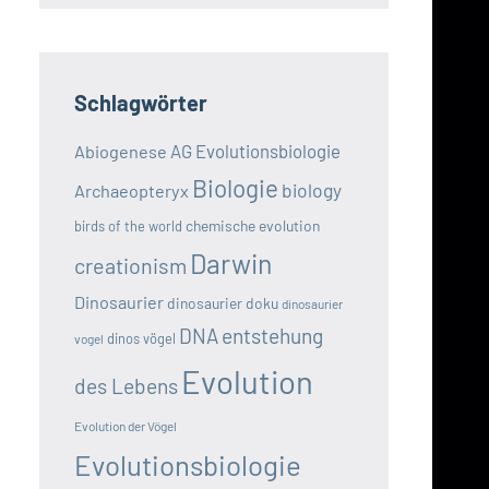
Schlagwörter
AG Evolutionsbiologie
Abiogenese
Biologie
biology
Archaeopteryx
chemische evolution
birds of the world
Darwin
creationism
Dinosaurier
dinosaurier doku
dinosaurier
DNA
entstehung
dinos vögel
vogel
Evolution
des Lebens
Evolution der Vögel
Evolutionsbiologie