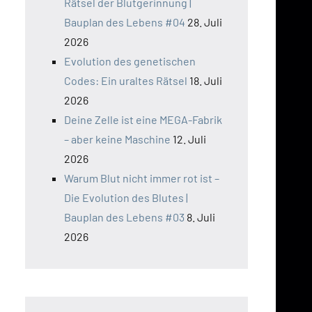
Rätsel der Blutgerinnung |
Bauplan des Lebens #04
28. Juli
2026
Evolution des genetischen
Codes: Ein uraltes Rätsel
18. Juli
2026
Deine Zelle ist eine MEGA-Fabrik
– aber keine Maschine
12. Juli
2026
Warum Blut nicht immer rot ist –
Die Evolution des Blutes |
Bauplan des Lebens #03
8. Juli
2026