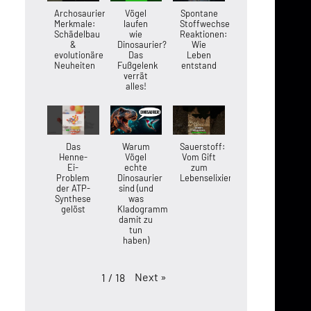
Archosaurier-
Vögel
Spontane
Merkmale:
laufen
Stoffwechsel-
Schädelbau
wie
Reaktionen:
&
Dinosaurier?
Wie
evolutionäre
Das
Leben
Neuheiten
Fußgelenk
entstand
verrät
alles!
Das
Warum
Sauerstoff:
Henne-
Vögel
Vom Gift
Ei-
echte
zum
Problem
Dinosaurier
Lebenselixier
der ATP-
sind (und
Synthese
was
gelöst
Kladogramme
damit zu
tun
haben)
Next
»
1
/
18