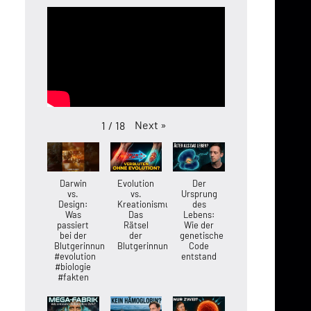
Next
»
1
/
18
Darwin
Evolution
Der
vs.
vs.
Ursprung
Design:
Kreationismus:
des
Was
Das
Lebens:
passiert
Rätsel
Wie der
bei der
der
genetische
Blutgerinnung?
Blutgerinnung
Code
#evolution
entstand
#biologie
#fakten