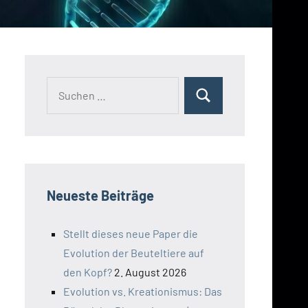
Suchen
Suchen
nach:
Neueste Beiträge
Stellt dieses neue Paper die
Evolution der Beuteltiere auf
den Kopf?
2. August 2026
Evolution vs. Kreationismus: Das