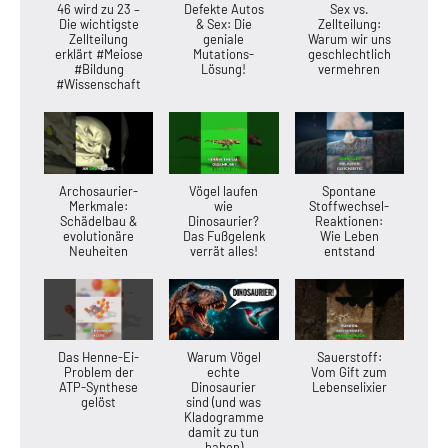
46 wird zu 23 –
Defekte Autos
Sex vs.
Die wichtigste
& Sex: Die
Zellteilung:
Zellteilung
geniale
Warum wir uns
erklärt #Meiose
Mutations-
geschlechtlich
#Bildung
Lösung!
vermehren
#Wissenschaft
Archosaurier-
Vögel laufen
Spontane
Merkmale:
wie
Stoffwechsel-
Schädelbau &
Dinosaurier?
Reaktionen:
evolutionäre
Das Fußgelenk
Wie Leben
Neuheiten
verrät alles!
entstand
Das Henne-Ei-
Warum Vögel
Sauerstoff:
Problem der
echte
Vom Gift zum
ATP-Synthese
Dinosaurier
Lebenselixier
gelöst
sind (und was
Kladogramme
damit zu tun
haben)