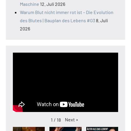
Maschine
12. Juli 2026
Warum Blut nicht immer rot ist – Die Evolution
des Blutes | Bauplan des Lebens #03
8. Juli
2026
Next
»
1
/
18