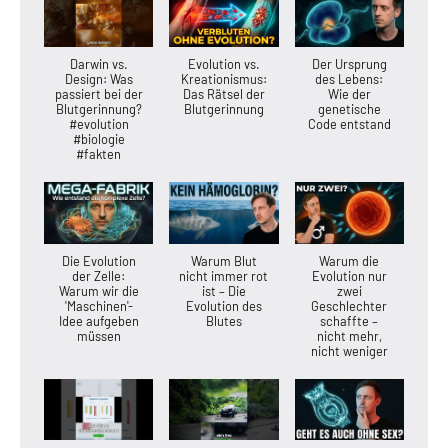
Darwin vs.
Evolution vs.
Der Ursprung
Design: Was
Kreationismus:
des Lebens:
passiert bei der
Das Rätsel der
Wie der
Blutgerinnung?
Blutgerinnung
genetische
#evolution
Code entstand
#biologie
#fakten
Die Evolution
Warum Blut
Warum die
der Zelle:
nicht immer rot
Evolution nur
Warum wir die
ist – Die
zwei
'Maschinen'-
Evolution des
Geschlechter
Idee aufgeben
Blutes
schaffte –
müssen
nicht mehr,
nicht weniger