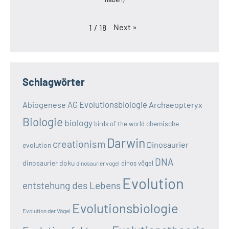
Next
»
1
/
18
Schlagwörter
AG Evolutionsbiologie
Abiogenese
Archaeopteryx
Biologie
biology
chemische
birds of the world
Darwin
creationism
Dinosaurier
evolution
DNA
dinosaurier doku
dinos vögel
dinosaurier vogel
Evolution
entstehung des Lebens
Evolutionsbiologie
Evolution der Vögel