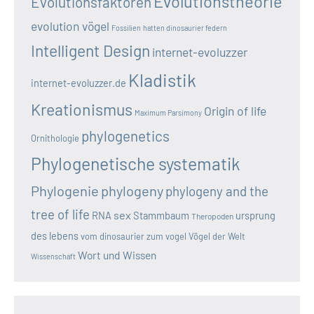
Evolutionstheorie
Evolutionsfaktoren
evolution vögel
Fossilien
hatten dinosaurier federn
Intelligent Design
internet-evoluzzer
Kladistik
internet-evoluzzer.de
Kreationismus
Origin of life
Maximum Parsimony
phylogenetics
Ornithologie
Phylogenetische systematik
Phylogenie
phylogeny
phylogeny and the
tree of life
sex
RNA
Stammbaum
ursprung
Theropoden
des lebens
vom dinosaurier zum vogel
Vögel der Welt
Wort und Wissen
Wissenschaft