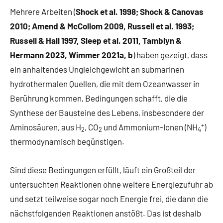
Mehrere Arbeiten (
Shock et al. 1998; Shock & Canovas
2010; Amend & McCollom 2009, Russell et al. 1993;
Russell & Hall 1997, Sleep et al. 2011, Tamblyn &
Hermann 2023, Wimmer 2021a, b
) haben gezeigt, dass
ein anhaltendes Ungleichgewicht an submarinen
hydrothermalen Quellen, die mit dem Ozeanwasser in
Berührung kommen, Bedingungen schafft, die die
Synthese der Bausteine des Lebens, insbesondere der
+
Aminosäuren, aus H
, CO
und Ammonium-Ionen (NH
)
2
2
4
thermodynamisch begünstigen.
Sind diese Bedingungen erfüllt, läuft ein Großteil der
untersuchten Reaktionen ohne weitere Energiezufuhr ab
und setzt teilweise sogar noch Energie frei, die dann die
nächstfolgenden Reaktionen anstößt. Das ist deshalb