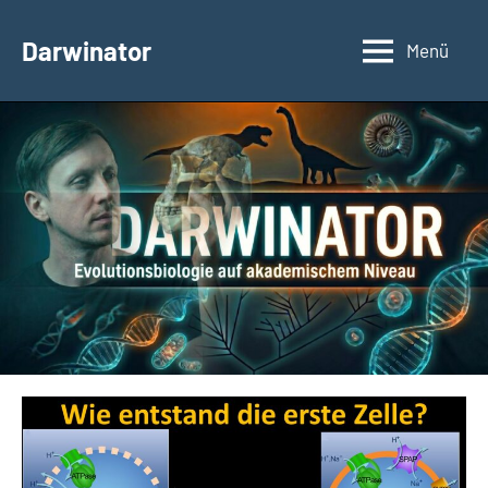
Zum
Inhalt
Darwinator
Menü
Evolutionsbiologie
springen