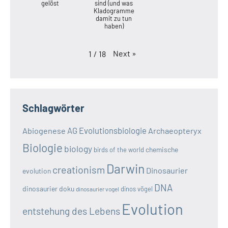
gelöst
sind (und was
Kladogramme
damit zu tun
haben)
Next
»
1
/
18
Schlagwörter
AG Evolutionsbiologie
Abiogenese
Archaeopteryx
Biologie
biology
chemische
birds of the world
Darwin
creationism
Dinosaurier
evolution
DNA
dinosaurier doku
dinos vögel
dinosaurier vogel
Evolution
entstehung des Lebens