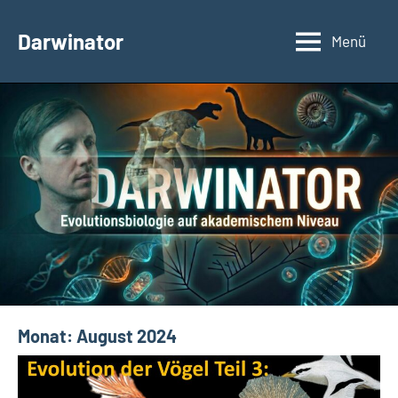
Zum
Inhalt
Darwinator
Menü
Evolutionsbiologie
springen
Monat:
August 2024