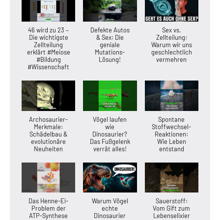
46 wird zu 23 –
Defekte Autos
Sex vs.
Die wichtigste
& Sex: Die
Zellteilung:
Zellteilung
geniale
Warum wir uns
erklärt #Meiose
Mutations-
geschlechtlich
#Bildung
Lösung!
vermehren
#Wissenschaft
Archosaurier-
Vögel laufen
Spontane
Merkmale:
wie
Stoffwechsel-
Schädelbau &
Dinosaurier?
Reaktionen:
evolutionäre
Das Fußgelenk
Wie Leben
Neuheiten
verrät alles!
entstand
Das Henne-Ei-
Warum Vögel
Sauerstoff:
Problem der
echte
Vom Gift zum
ATP-Synthese
Dinosaurier
Lebenselixier