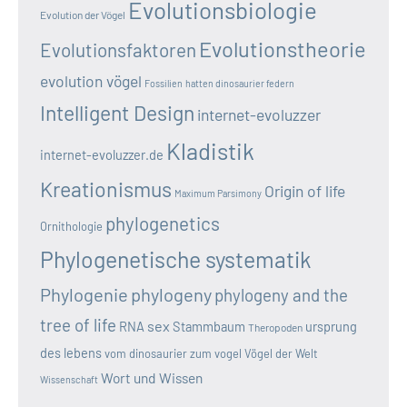
Evolutionsbiologie
Evolution der Vögel
Evolutionstheorie
Evolutionsfaktoren
evolution vögel
Fossilien
hatten dinosaurier federn
Intelligent Design
internet-evoluzzer
Kladistik
internet-evoluzzer.de
Kreationismus
Origin of life
Maximum Parsimony
phylogenetics
Ornithologie
Phylogenetische systematik
Phylogenie
phylogeny
phylogeny and the
tree of life
sex
RNA
Stammbaum
ursprung
Theropoden
des lebens
vom dinosaurier zum vogel
Vögel der Welt
Wort und Wissen
Wissenschaft