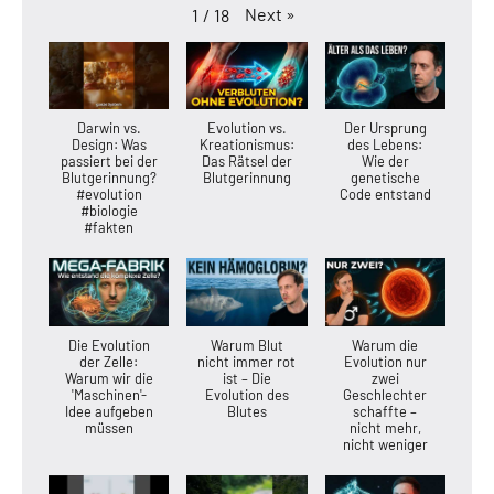
Next
»
1
/
18
Darwin vs.
Evolution vs.
Der Ursprung
Design: Was
Kreationismus:
des Lebens:
passiert bei der
Das Rätsel der
Wie der
Blutgerinnung?
Blutgerinnung
genetische
#evolution
Code entstand
#biologie
#fakten
Die Evolution
Warum Blut
Warum die
der Zelle:
nicht immer rot
Evolution nur
Warum wir die
ist – Die
zwei
'Maschinen'-
Evolution des
Geschlechter
Idee aufgeben
Blutes
schaffte –
müssen
nicht mehr,
nicht weniger