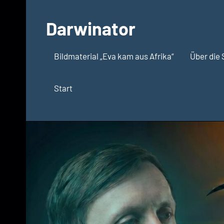
Zum
Inhalt
Darwinator
springen
Evolutionsbiologie
Bildmaterial „Eva kam aus Afrika“
Über die 
Start