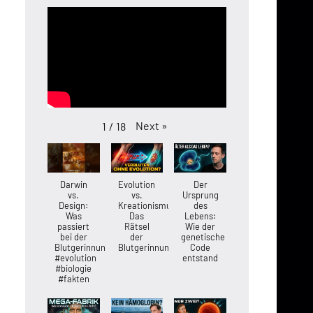
Next
»
1
/
18
Darwin
Evolution
Der
vs.
vs.
Ursprung
Design:
Kreationismus:
des
Was
Das
Lebens:
passiert
Rätsel
Wie der
bei der
der
genetische
Blutgerinnung?
Blutgerinnung
Code
#evolution
entstand
#biologie
#fakten