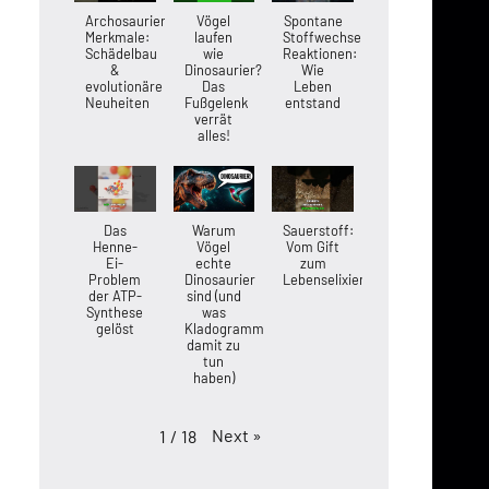
Archosaurier-
Vögel
Spontane
Merkmale:
laufen
Stoffwechsel-
Schädelbau
wie
Reaktionen:
&
Dinosaurier?
Wie
evolutionäre
Das
Leben
Neuheiten
Fußgelenk
entstand
verrät
alles!
Das
Warum
Sauerstoff:
Henne-
Vögel
Vom Gift
Ei-
echte
zum
Problem
Dinosaurier
Lebenselixier
der ATP-
sind (und
Synthese
was
gelöst
Kladogramme
damit zu
tun
haben)
Next
»
1
/
18