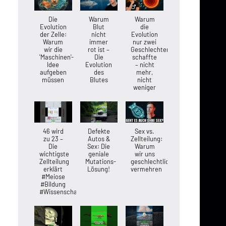
Die
Warum
Warum
Evolution
Blut
die
der Zelle:
nicht
Evolution
Warum
immer
nur zwei
wir die
rot ist –
Geschlechter
'Maschinen'-
Die
schaffte
Idee
Evolution
– nicht
aufgeben
des
mehr,
müssen
Blutes
nicht
weniger
46 wird
Defekte
Sex vs.
zu 23 –
Autos &
Zellteilung:
Die
Sex: Die
Warum
wichtigste
geniale
wir uns
Zellteilung
Mutations-
geschlechtlich
erklärt
Lösung!
vermehren
#Meiose
#Bildung
#Wissenschaft