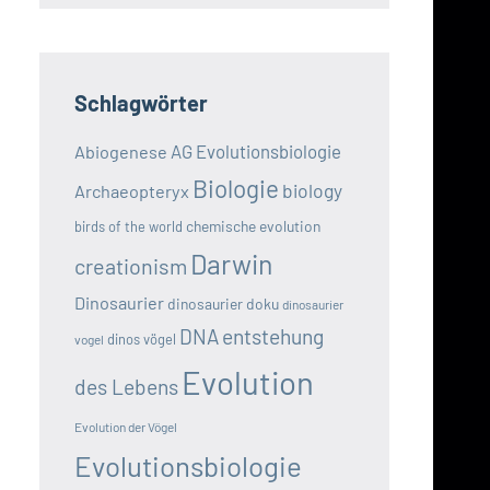
Schlagwörter
AG Evolutionsbiologie
Abiogenese
Biologie
biology
Archaeopteryx
chemische evolution
birds of the world
Darwin
creationism
Dinosaurier
dinosaurier doku
dinosaurier
DNA
entstehung
dinos vögel
vogel
Evolution
des Lebens
Evolution der Vögel
Evolutionsbiologie