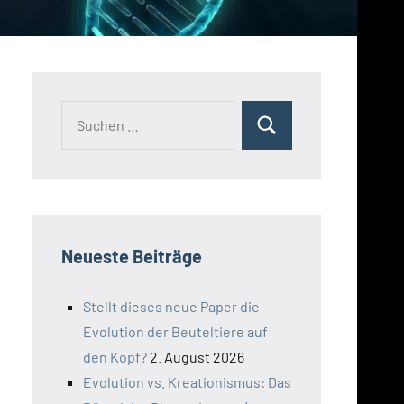
Suchen
Suchen
nach:
Neueste Beiträge
Stellt dieses neue Paper die
Evolution der Beuteltiere auf
den Kopf?
2. August 2026
Evolution vs. Kreationismus: Das