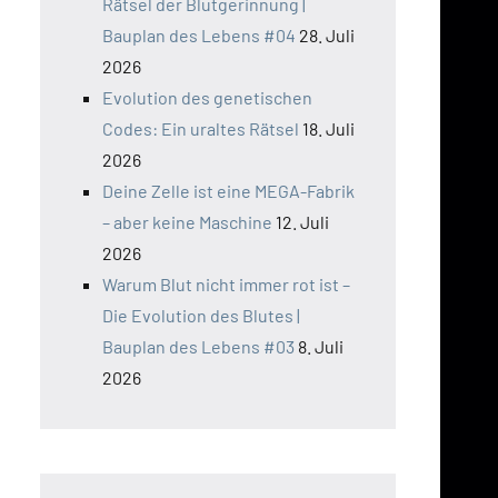
Rätsel der Blutgerinnung |
Bauplan des Lebens #04
28. Juli
2026
Evolution des genetischen
Codes: Ein uraltes Rätsel
18. Juli
2026
Deine Zelle ist eine MEGA-Fabrik
– aber keine Maschine
12. Juli
2026
Warum Blut nicht immer rot ist –
Die Evolution des Blutes |
Bauplan des Lebens #03
8. Juli
2026