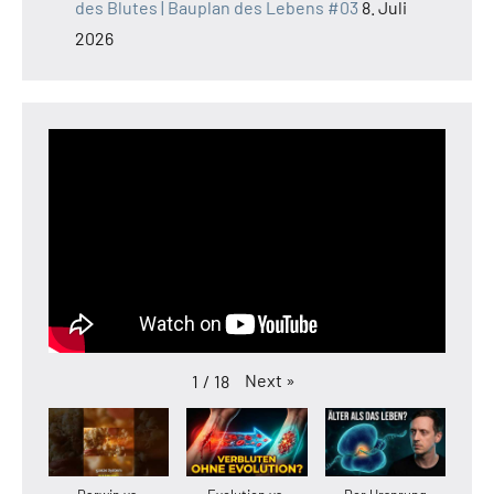
des Blutes | Bauplan des Lebens #03
8. Juli
2026
Next
»
1
/
18