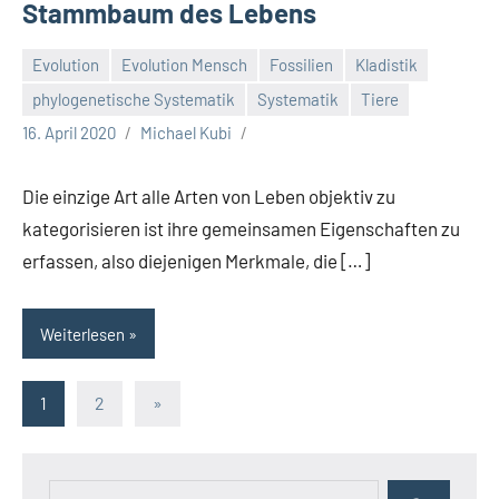
Stammbaum des Lebens
Evolution
Evolution Mensch
Fossilien
Kladistik
phylogenetische Systematik
Systematik
Tiere
16. April 2020
Michael Kubi
Die einzige Art alle Arten von Leben objektiv zu
kategorisieren ist ihre gemeinsamen Eigenschaften zu
erfassen, also diejenigen Merkmale, die […]
Weiterlesen
Seitennummerierung
Nächste
1
2
»
Beiträge
der
Beiträge
Suchen