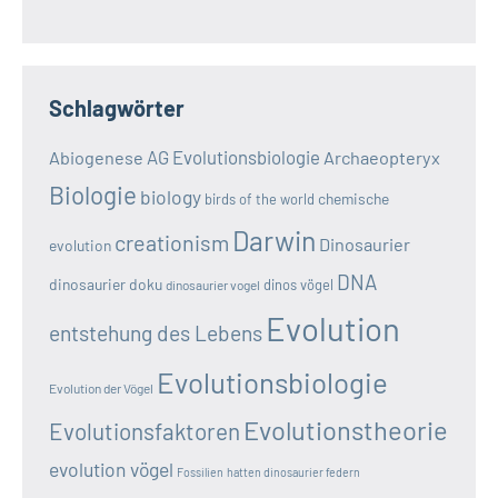
Schlagwörter
AG Evolutionsbiologie
Abiogenese
Archaeopteryx
Biologie
biology
chemische
birds of the world
Darwin
creationism
Dinosaurier
evolution
DNA
dinosaurier doku
dinos vögel
dinosaurier vogel
Evolution
entstehung des Lebens
Evolutionsbiologie
Evolution der Vögel
Evolutionstheorie
Evolutionsfaktoren
evolution vögel
Fossilien
hatten dinosaurier federn