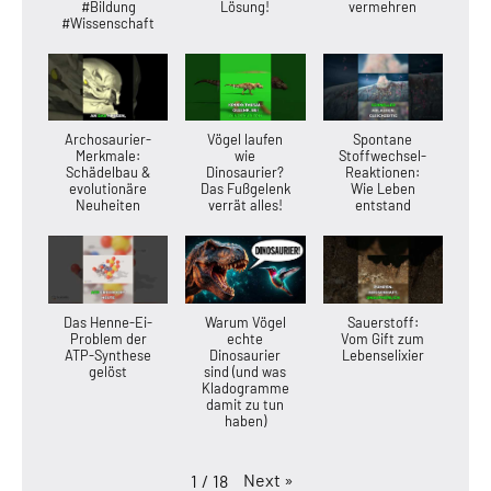
#Bildung
Lösung!
vermehren
#Wissenschaft
Archosaurier-
Vögel laufen
Spontane
Merkmale:
wie
Stoffwechsel-
Schädelbau &
Dinosaurier?
Reaktionen:
evolutionäre
Das Fußgelenk
Wie Leben
Neuheiten
verrät alles!
entstand
Das Henne-Ei-
Warum Vögel
Sauerstoff:
Problem der
echte
Vom Gift zum
ATP-Synthese
Dinosaurier
Lebenselixier
gelöst
sind (und was
Kladogramme
damit zu tun
haben)
Next
»
1
/
18