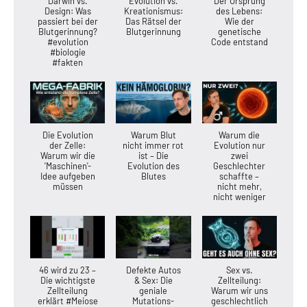
Darwin vs.
Evolution vs.
Der Ursprung
Design: Was
Kreationismus:
des Lebens:
passiert bei der
Das Rätsel der
Wie der
Blutgerinnung?
Blutgerinnung
genetische
#evolution
Code entstand
#biologie
#fakten
Die Evolution
Warum Blut
Warum die
der Zelle:
nicht immer rot
Evolution nur
Warum wir die
ist – Die
zwei
'Maschinen'-
Evolution des
Geschlechter
Idee aufgeben
Blutes
schaffte –
müssen
nicht mehr,
nicht weniger
46 wird zu 23 –
Defekte Autos
Sex vs.
Die wichtigste
& Sex: Die
Zellteilung:
Zellteilung
geniale
Warum wir uns
erklärt #Meiose
Mutations-
geschlechtlich