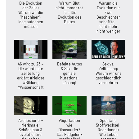
Die Evolution
Warum Blut
Warum die
der Zelle:
nicht immer rot
Evolution nur
Warum wir die
ist – Die
zwei
'Maschinen'-
Evolution des
Geschlechter
Idee aufgeben
Blutes
schaffte –
müssen
nicht mehr,
nicht weniger
46 wird zu 23 –
Defekte Autos
Sex vs.
Die wichtigste
& Sex: Die
Zellteilung:
Zellteilung
geniale
Warum wir uns
erklärt #Meiose
Mutations-
geschlechtlich
#Bildung
Lösung!
vermehren
#Wissenschaft
Archosaurier-
Vögel laufen
Spontane
Merkmale:
wie
Stoffwechsel-
Schädelbau &
Dinosaurier?
Reaktionen:
evolutionäre
Das Fußgelenk
Wie Leben
Neuheiten
verrät alles!
entstand