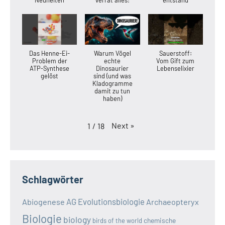
Das Henne-Ei-
Warum Vögel
Sauerstoff:
Problem der
echte
Vom Gift zum
ATP-Synthese
Dinosaurier
Lebenselixier
gelöst
sind (und was
Kladogramme
damit zu tun
haben)
Next
»
1
/
18
Schlagwörter
AG Evolutionsbiologie
Abiogenese
Archaeopteryx
Biologie
biology
chemische
birds of the world