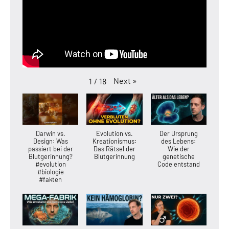
Next
»
1
/
18
Darwin vs.
Evolution vs.
Der Ursprung
Design: Was
Kreationismus:
des Lebens:
passiert bei der
Das Rätsel der
Wie der
Blutgerinnung?
Blutgerinnung
genetische
#evolution
Code entstand
#biologie
#fakten