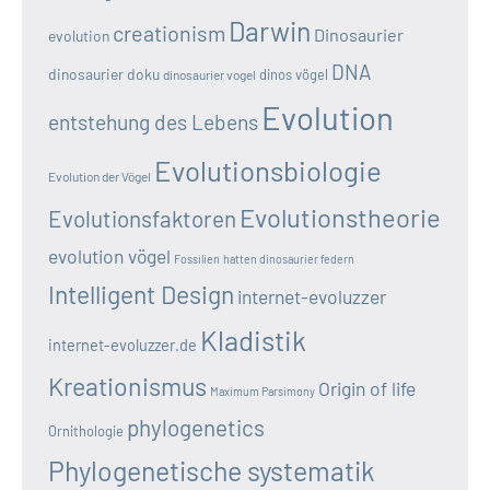
Darwin
creationism
Dinosaurier
evolution
DNA
dinosaurier doku
dinos vögel
dinosaurier vogel
Evolution
entstehung des Lebens
Evolutionsbiologie
Evolution der Vögel
Evolutionstheorie
Evolutionsfaktoren
evolution vögel
Fossilien
hatten dinosaurier federn
Intelligent Design
internet-evoluzzer
Kladistik
internet-evoluzzer.de
Kreationismus
Origin of life
Maximum Parsimony
phylogenetics
Ornithologie
Phylogenetische systematik