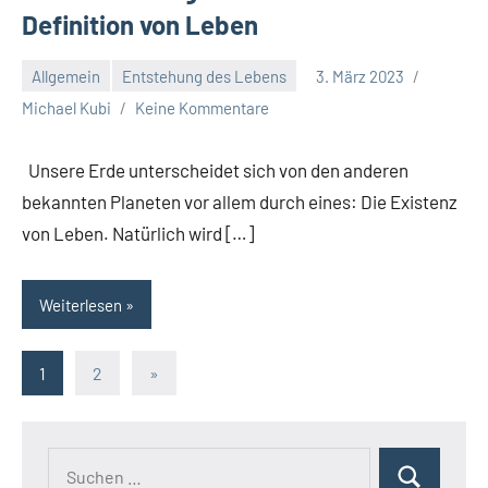
Definition von Leben
Allgemein
Entstehung des Lebens
3. März 2023
Michael Kubi
Keine Kommentare
Unsere Erde unterscheidet sich von den anderen
bekannten Planeten vor allem durch eines: Die Existenz
von Leben. Natürlich wird […]
Weiterlesen
Seitennummerierung
Nächste
1
2
»
Beiträge
der
Beiträge
Suchen