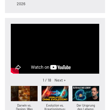
2026
Next
»
1
/
18
Darwin vs.
Evolution vs.
Der Ursprung
Design: Was
Kreationismus:
des Lebens: