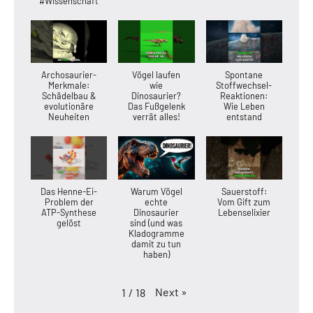
#Wissenschaft
Archosaurier-
Vögel laufen
Spontane
Merkmale:
wie
Stoffwechsel-
Schädelbau &
Dinosaurier?
Reaktionen:
evolutionäre
Das Fußgelenk
Wie Leben
Neuheiten
verrät alles!
entstand
Das Henne-Ei-
Warum Vögel
Sauerstoff:
Problem der
echte
Vom Gift zum
ATP-Synthese
Dinosaurier
Lebenselixier
gelöst
sind (und was
Kladogramme
damit zu tun
haben)
Next
»
1
/
18