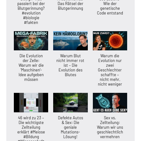
passiert bei der
Das Rätsel der
Wie der
Blutgerinnung?
Blutgerinnung
genetische
#evolution
Code entstand
#biologie
#fakten
Die Evolution
Warum Blut
Warum die
der Zelle:
nicht immer rot
Evolution nur
Warum wir die
ist – Die
zwei
'Maschinen'-
Evolution des
Geschlechter
Idee aufgeben
Blutes
schaffte –
müssen
nicht mehr,
nicht weniger
46 wird zu 23 –
Defekte Autos
Sex vs.
Die wichtigste
& Sex: Die
Zellteilung:
Zellteilung
geniale
Warum wir uns
erklärt #Meiose
Mutations-
geschlechtlich
#Bildung
Lösung!
vermehren