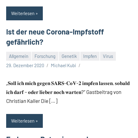
Weiterlesen
Ist der neue Corona-Impfstoff
gefährlich?
Allgemein
Forschung
Genetik
Impfen
Virus
29. Dezember 2020
Michael Kubi
„𝐒𝐨𝐥𝐥 𝐢𝐜𝐡 𝐦𝐢𝐜𝐡 𝐠𝐞𝐠𝐞𝐧 𝐒𝐀𝐑𝐒-𝐂𝐨𝐕-𝟐 𝐢𝐦𝐩𝐟𝐞𝐧 𝐥𝐚𝐬𝐬𝐞𝐧, 𝐬𝐨𝐛𝐚𝐥𝐝
𝐢𝐜𝐡 𝐝𝐚𝐫𝐟 – 𝐨𝐝𝐞𝐫 𝐥𝐢𝐞𝐛𝐞𝐫 𝐧𝐨𝐜𝐡 𝐰𝐚𝐫𝐭𝐞𝐧?“ Gastbeitrag von
Christian Kaller Die […]
Weiterlesen