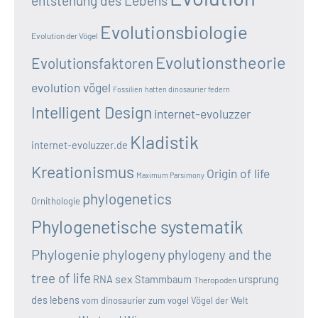
entstehung des Lebens
Evolutionsbiologie
Evolution der Vögel
Evolutionstheorie
Evolutionsfaktoren
evolution vögel
Fossilien
hatten dinosaurier federn
Intelligent Design
internet-evoluzzer
Kladistik
internet-evoluzzer.de
Kreationismus
Origin of life
Maximum Parsimony
phylogenetics
Ornithologie
Phylogenetische systematik
Phylogenie
phylogeny
phylogeny and the
tree of life
sex
RNA
Stammbaum
ursprung
Theropoden
des lebens
vom dinosaurier zum vogel
Vögel der Welt