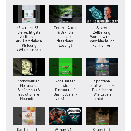
46 wird zu 23 –
Defekte Autos
Sex vs.
Die wichtigste
& Sex: Die
Zellteilung:
Zellteilung
geniale
Warum wir uns
erklärt #Meiose
Mutations-
geschlechtlich
#Bildung
Lösung!
vermehren
#Wissenschaft
Archosaurier-
Vögel laufen
Spontane
Merkmale:
wie
Stoffwechsel-
Schädelbau &
Dinosaurier?
Reaktionen:
evolutionäre
Das Fußgelenk
Wie Leben
Neuheiten
verrät alles!
entstand
Das Henne-Ei-
Warum Vögel
Sauerstoff: