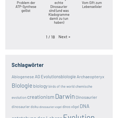
Problem der
echte
Vom Gift zum
ATP-Synthese
Dinosaurier
Lebenselixier
gelöst
sind (und was
Kladogramme
damit zu tun
haben)
Next
»
1
/
18
Schlagwörter
AG Evolutionsbiologie
Abiogenese
Archaeopteryx
Biologie
biology
chemische
birds of the world
Darwin
creationism
Dinosaurier
evolution
DNA
dinosaurier doku
dinos vögel
dinosaurier vogel
Evolution