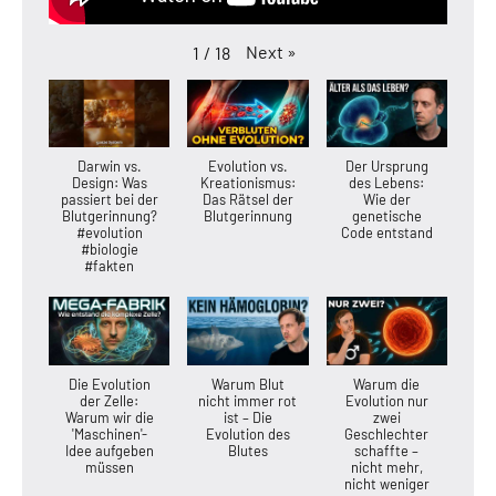
Next
»
1
/
18
Darwin vs.
Evolution vs.
Der Ursprung
Design: Was
Kreationismus:
des Lebens:
passiert bei der
Das Rätsel der
Wie der
Blutgerinnung?
Blutgerinnung
genetische
#evolution
Code entstand
#biologie
#fakten
Die Evolution
Warum Blut
Warum die
der Zelle:
nicht immer rot
Evolution nur
Warum wir die
ist – Die
zwei
'Maschinen'-
Evolution des
Geschlechter
Idee aufgeben
Blutes
schaffte –
müssen
nicht mehr,
nicht weniger