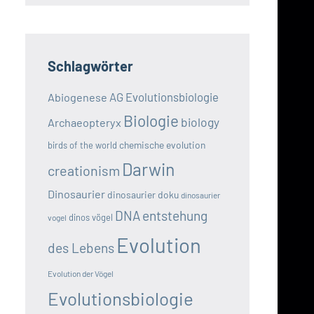
Schlagwörter
AG Evolutionsbiologie
Abiogenese
Biologie
biology
Archaeopteryx
chemische evolution
birds of the world
Darwin
creationism
Dinosaurier
dinosaurier doku
dinosaurier
DNA
entstehung
dinos vögel
vogel
Evolution
des Lebens
Evolution der Vögel
Evolutionsbiologie