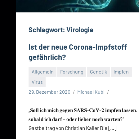
Schlagwort:
Virologie
Ist der neue Corona-Impfstoff
gefährlich?
Allgemein
Forschung
Genetik
Impfen
Virus
29. Dezember 2020
Michael Kubi
„𝐒𝐨𝐥𝐥 𝐢𝐜𝐡 𝐦𝐢𝐜𝐡 𝐠𝐞𝐠𝐞𝐧 𝐒𝐀𝐑𝐒-𝐂𝐨𝐕-𝟐 𝐢𝐦𝐩𝐟𝐞𝐧 𝐥𝐚𝐬𝐬𝐞𝐧,
𝐬𝐨𝐛𝐚𝐥𝐝 𝐢𝐜𝐡 𝐝𝐚𝐫𝐟 – 𝐨𝐝𝐞𝐫 𝐥𝐢𝐞𝐛𝐞𝐫 𝐧𝐨𝐜𝐡 𝐰𝐚𝐫𝐭𝐞𝐧?“
Gastbeitrag von Christian Kaller Die […]