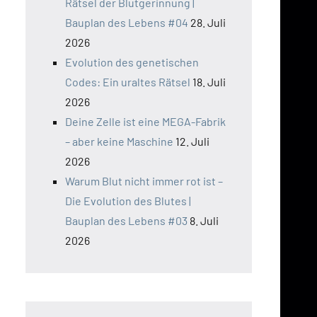
Rätsel der Blutgerinnung |
Bauplan des Lebens #04
28. Juli
2026
Evolution des genetischen
Codes: Ein uraltes Rätsel
18. Juli
2026
Deine Zelle ist eine MEGA-Fabrik
– aber keine Maschine
12. Juli
2026
Warum Blut nicht immer rot ist –
Die Evolution des Blutes |
Bauplan des Lebens #03
8. Juli
2026