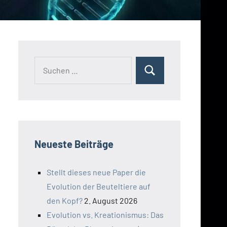
Suchen
Suchen
nach:
Neueste Beiträge
Stellt dieses neue Paper die
Evolution der Beuteltiere auf
den Kopf?
2. August 2026
Evolution vs. Kreationismus: Das