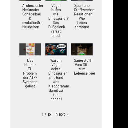
Archosaurier-
Vögel
Spontane
Merkmale:
laufen
Stoffwechsel-
Schädelbau
wie
Reaktionen:
&
Dinosaurier?
Wie
evolutionäre
Das
Leben
Neuheiten
Fußgelenk
entstand
verrät
alles!
Das
Warum
Sauerstoff:
Henne-
Vögel
Vom Gift
Ei-
echte
zum
Problem
Dinosaurier
Lebenselixier
der ATP-
sind (und
Synthese
was
gelöst
Kladogramme
damit zu
tun
haben)
Next
»
1
/
18