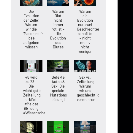
Die
Warum
Warum
Evolution
Blut
die
der Zelle:
nicht
Evolution
Warum
immer
nur zwei
wir die
rot ist –
Geschlechter
'Maschinen'-
Die
schaffte
Idee
Evolution
– nicht
aufgeben
des
mehr,
müssen
Blutes
nicht
weniger
46 wird
Defekte
Sex vs.
zu 23 –
Autos &
Zellteilung:
Die
Sex: Die
Warum
wichtigste
geniale
wir uns
Zellteilung
Mutations-
geschlechtlich
erklärt
Lösung!
vermehren
#Meiose
#Bildung
#Wissenschaft