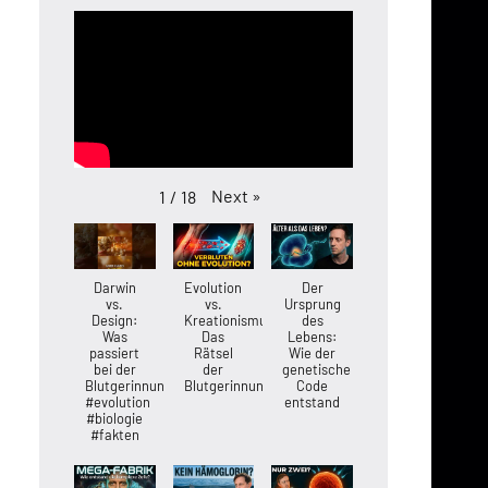
Next
»
1
/
18
Darwin
Evolution
Der
vs.
vs.
Ursprung
Design:
Kreationismus:
des
Was
Das
Lebens:
passiert
Rätsel
Wie der
bei der
der
genetische
Blutgerinnung?
Blutgerinnung
Code
#evolution
entstand
#biologie
#fakten