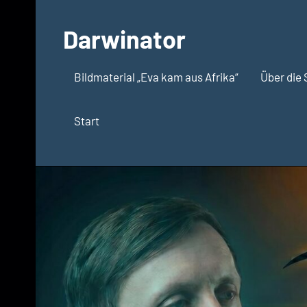
Zum
Inhalt
Darwinator
springen
Evolutionsbiologie
Bildmaterial „Eva kam aus Afrika“
Über die 
Start