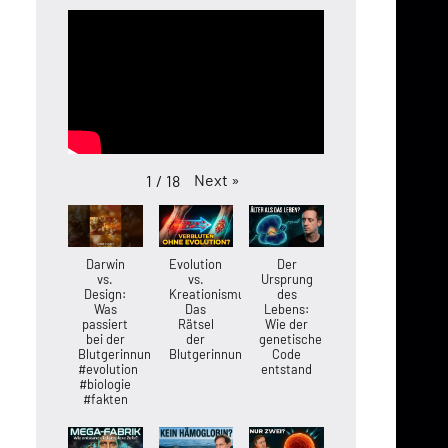
Next
»
1
/
18
Darwin
Evolution
Der
vs.
vs.
Ursprung
Design:
Kreationismus:
des
Was
Das
Lebens:
passiert
Rätsel
Wie der
bei der
der
genetische
Blutgerinnung?
Blutgerinnung
Code
#evolution
entstand
#biologie
#fakten