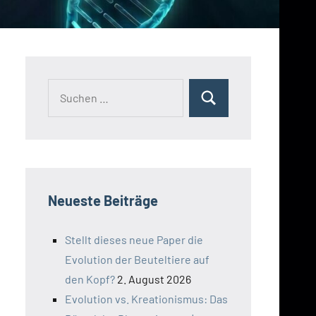
Suchen
Suchen
nach:
Neueste Beiträge
Stellt dieses neue Paper die
Evolution der Beuteltiere auf
den Kopf?
2. August 2026
Evolution vs. Kreationismus: Das