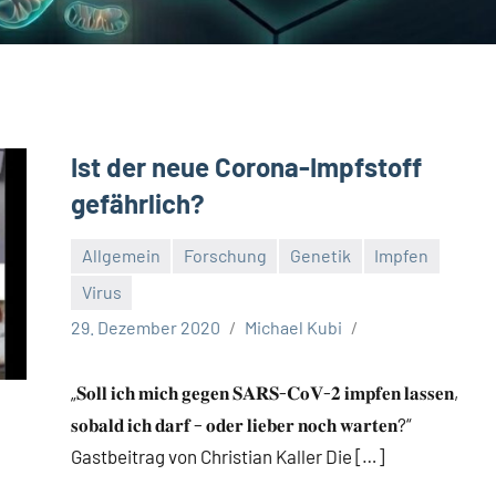
Ist der neue Corona-Impfstoff
gefährlich?
Allgemein
Forschung
Genetik
Impfen
Virus
29. Dezember 2020
Michael Kubi
„𝐒𝐨𝐥𝐥 𝐢𝐜𝐡 𝐦𝐢𝐜𝐡 𝐠𝐞𝐠𝐞𝐧 𝐒𝐀𝐑𝐒-𝐂𝐨𝐕-𝟐 𝐢𝐦𝐩𝐟𝐞𝐧 𝐥𝐚𝐬𝐬𝐞𝐧,
𝐬𝐨𝐛𝐚𝐥𝐝 𝐢𝐜𝐡 𝐝𝐚𝐫𝐟 – 𝐨𝐝𝐞𝐫 𝐥𝐢𝐞𝐛𝐞𝐫 𝐧𝐨𝐜𝐡 𝐰𝐚𝐫𝐭𝐞𝐧?“
Gastbeitrag von Christian Kaller Die […]