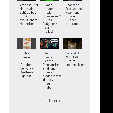
Archosaurier-
Vögel
Spontane
Merkmale:
laufen
Stoffwechsel-
Schädelbau
wie
Reaktionen:
&
Dinosaurier?
Wie
evolutionäre
Das
Leben
Neuheiten
Fußgelenk
entstand
verrät
alles!
Das
Warum
Sauerstoff:
Henne-
Vögel
Vom Gift
Ei-
echte
zum
Problem
Dinosaurier
Lebenselixier
der ATP-
sind (und
Synthese
was
gelöst
Kladogramme
damit zu
tun
haben)
Next
»
1
/
18