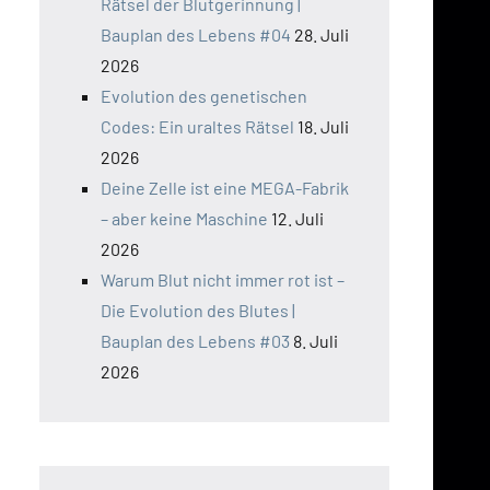
Rätsel der Blutgerinnung |
Bauplan des Lebens #04
28. Juli
2026
Evolution des genetischen
Codes: Ein uraltes Rätsel
18. Juli
2026
Deine Zelle ist eine MEGA-Fabrik
– aber keine Maschine
12. Juli
2026
Warum Blut nicht immer rot ist –
Die Evolution des Blutes |
Bauplan des Lebens #03
8. Juli
2026