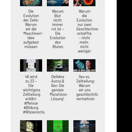
Die
Warum
Warum
Evolution
Blut
die
der Zelle:
nicht
Evolution
Warum
immer
nur zwei
wir die
rot ist –
Geschlechter
'Maschinen'-
Die
schaffte
Idee
Evolution
– nicht
aufgeben
des
mehr,
müssen
Blutes
nicht
weniger
46 wird
Defekte
Sex vs.
zu 23 –
Autos &
Zellteilung:
Die
Sex: Die
Warum
wichtigste
geniale
wir uns
Zellteilung
Mutations-
geschlechtlich
erklärt
Lösung!
vermehren
#Meiose
#Bildung
#Wissenschaft