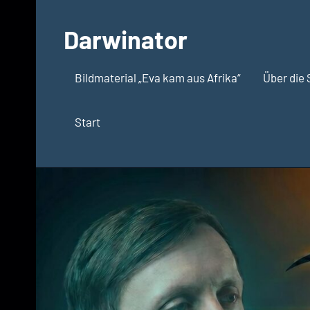
Zum
Inhalt
Darwinator
springen
Evolutionsbiologie
Bildmaterial „Eva kam aus Afrika“
Über die 
Start