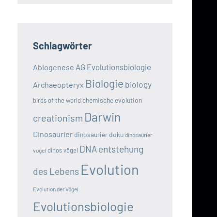
Schlagwörter
AG Evolutionsbiologie
Abiogenese
Biologie
biology
Archaeopteryx
chemische evolution
birds of the world
Darwin
creationism
Dinosaurier
dinosaurier doku
dinosaurier
DNA
entstehung
dinos vögel
vogel
Evolution
des Lebens
Evolution der Vögel
Evolutionsbiologie