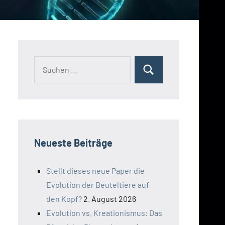
Suchen
Suchen
nach:
Neueste Beiträge
Stellt dieses neue Paper die
Evolution der Beuteltiere auf
den Kopf?
2. August 2026
Evolution vs. Kreationismus: Das