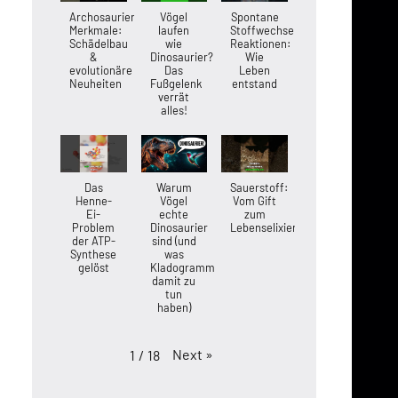
Archosaurier-
Vögel
Spontane
Merkmale:
laufen
Stoffwechsel-
Schädelbau
wie
Reaktionen:
&
Dinosaurier?
Wie
evolutionäre
Das
Leben
Neuheiten
Fußgelenk
entstand
verrät
alles!
Das
Warum
Sauerstoff:
Henne-
Vögel
Vom Gift
Ei-
echte
zum
Problem
Dinosaurier
Lebenselixier
der ATP-
sind (und
Synthese
was
gelöst
Kladogramme
damit zu
tun
haben)
Next
»
1
/
18