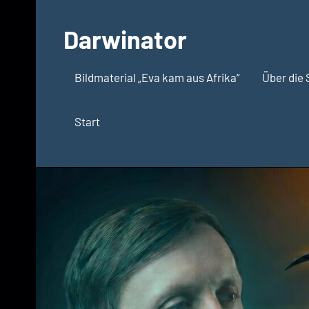
Zum
Inhalt
Darwinator
springen
Evolutionsbiologie
Bildmaterial „Eva kam aus Afrika“
Über die 
Start