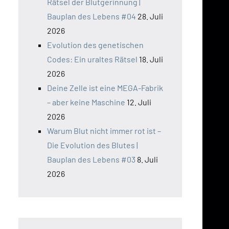
Rätsel der Blutgerinnung |
Bauplan des Lebens #04
28. Juli
2026
Evolution des genetischen
Codes: Ein uraltes Rätsel
18. Juli
2026
Deine Zelle ist eine MEGA-Fabrik
– aber keine Maschine
12. Juli
2026
Warum Blut nicht immer rot ist –
Die Evolution des Blutes |
Bauplan des Lebens #03
8. Juli
2026