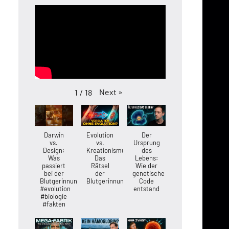
Next
»
1
/
18
Darwin
Evolution
Der
vs.
vs.
Ursprung
Design:
Kreationismus:
des
Was
Das
Lebens:
passiert
Rätsel
Wie der
bei der
der
genetische
Blutgerinnung?
Blutgerinnung
Code
#evolution
entstand
#biologie
#fakten