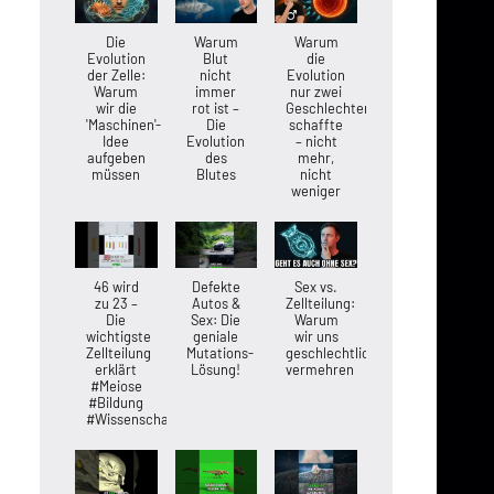
Die
Warum
Warum
Evolution
Blut
die
der Zelle:
nicht
Evolution
Warum
immer
nur zwei
wir die
rot ist –
Geschlechter
'Maschinen'-
Die
schaffte
Idee
Evolution
– nicht
aufgeben
des
mehr,
müssen
Blutes
nicht
weniger
46 wird
Defekte
Sex vs.
zu 23 –
Autos &
Zellteilung:
Die
Sex: Die
Warum
wichtigste
geniale
wir uns
Zellteilung
Mutations-
geschlechtlich
erklärt
Lösung!
vermehren
#Meiose
#Bildung
#Wissenschaft