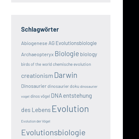
Schlagwörter
AG Evolutionsbiologie
Abiogenese
Biologie
biology
Archaeopteryx
chemische evolution
birds of the world
Darwin
creationism
Dinosaurier
dinosaurier doku
dinosaurier
DNA
entstehung
dinos vögel
vogel
Evolution
des Lebens
Evolution der Vögel
Evolutionsbiologie