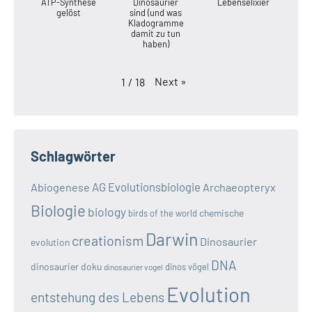
ATP-Synthese
Dinosaurier
Lebenselixier
gelöst
sind (und was
Kladogramme
damit zu tun
haben)
Next
»
1
/
18
Schlagwörter
AG Evolutionsbiologie
Abiogenese
Archaeopteryx
Biologie
biology
chemische
birds of the world
Darwin
creationism
Dinosaurier
evolution
DNA
dinosaurier doku
dinos vögel
dinosaurier vogel
Evolution
entstehung des Lebens