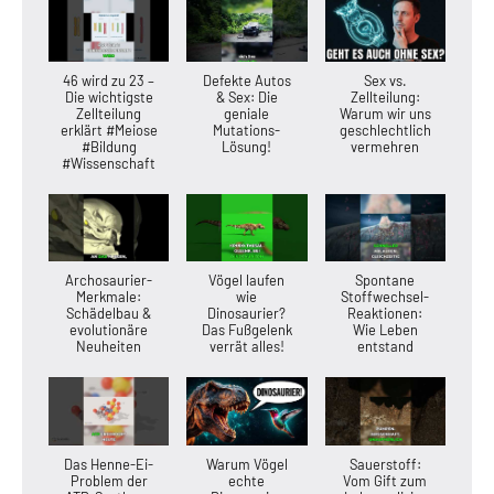
46 wird zu 23 –
Defekte Autos
Sex vs.
Die wichtigste
& Sex: Die
Zellteilung:
Zellteilung
geniale
Warum wir uns
erklärt #Meiose
Mutations-
geschlechtlich
#Bildung
Lösung!
vermehren
#Wissenschaft
Archosaurier-
Vögel laufen
Spontane
Merkmale:
wie
Stoffwechsel-
Schädelbau &
Dinosaurier?
Reaktionen:
evolutionäre
Das Fußgelenk
Wie Leben
Neuheiten
verrät alles!
entstand
Das Henne-Ei-
Warum Vögel
Sauerstoff:
Problem der
echte
Vom Gift zum