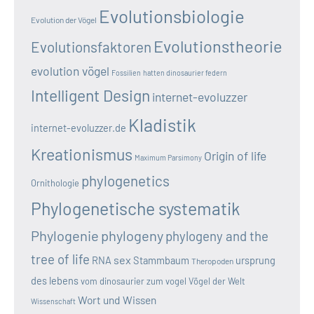
Evolutionsbiologie
Evolution der Vögel
Evolutionstheorie
Evolutionsfaktoren
evolution vögel
Fossilien
hatten dinosaurier federn
Intelligent Design
internet-evoluzzer
Kladistik
internet-evoluzzer.de
Kreationismus
Origin of life
Maximum Parsimony
phylogenetics
Ornithologie
Phylogenetische systematik
Phylogenie
phylogeny
phylogeny and the
tree of life
sex
RNA
Stammbaum
ursprung
Theropoden
des lebens
vom dinosaurier zum vogel
Vögel der Welt
Wort und Wissen
Wissenschaft