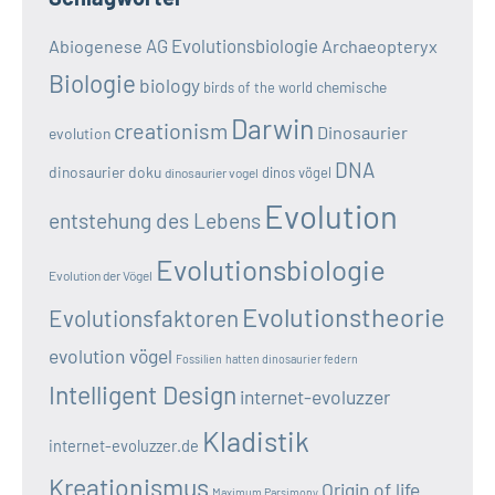
AG Evolutionsbiologie
Abiogenese
Archaeopteryx
Biologie
biology
chemische
birds of the world
Darwin
creationism
Dinosaurier
evolution
DNA
dinosaurier doku
dinos vögel
dinosaurier vogel
Evolution
entstehung des Lebens
Evolutionsbiologie
Evolution der Vögel
Evolutionstheorie
Evolutionsfaktoren
evolution vögel
Fossilien
hatten dinosaurier federn
Intelligent Design
internet-evoluzzer
Kladistik
internet-evoluzzer.de
Kreationismus
Origin of life
Maximum Parsimony