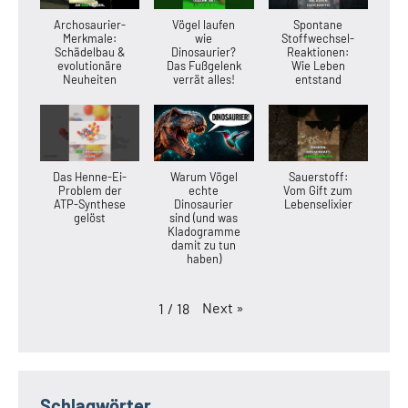
Archosaurier-
Vögel laufen
Spontane
Merkmale:
wie
Stoffwechsel-
Schädelbau &
Dinosaurier?
Reaktionen:
evolutionäre
Das Fußgelenk
Wie Leben
Neuheiten
verrät alles!
entstand
Das Henne-Ei-
Warum Vögel
Sauerstoff:
Problem der
echte
Vom Gift zum
ATP-Synthese
Dinosaurier
Lebenselixier
gelöst
sind (und was
Kladogramme
damit zu tun
haben)
Next
»
1
/
18
Schlagwörter