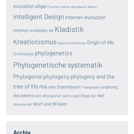
evolution vögel
Fossilien
hatten dinosaurier federn
Intelligent Design
internet-evoluzzer
Kladistik
internet-evoluzzer.de
Kreationismus
Origin of life
Maximum Parsimony
phylogenetics
Ornithologie
Phylogenetische systematik
Phylogenie
phylogeny
phylogeny and the
tree of life
sex
RNA
Stammbaum
ursprung
Theropoden
des lebens
vom dinosaurier zum vogel
Vögel der Welt
Wort und Wissen
Wissenschaft
Archiv