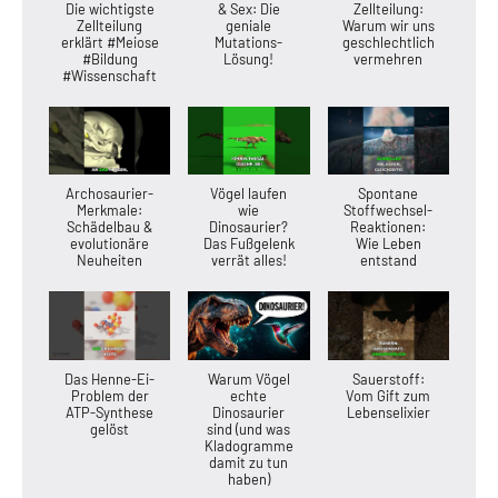
Die wichtigste
& Sex: Die
Zellteilung:
Zellteilung
geniale
Warum wir uns
erklärt #Meiose
Mutations-
geschlechtlich
#Bildung
Lösung!
vermehren
#Wissenschaft
Archosaurier-
Vögel laufen
Spontane
Merkmale:
wie
Stoffwechsel-
Schädelbau &
Dinosaurier?
Reaktionen:
evolutionäre
Das Fußgelenk
Wie Leben
Neuheiten
verrät alles!
entstand
Das Henne-Ei-
Warum Vögel
Sauerstoff:
Problem der
echte
Vom Gift zum
ATP-Synthese
Dinosaurier
Lebenselixier
gelöst
sind (und was
Kladogramme
damit zu tun
haben)