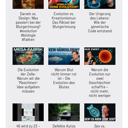
Darwin vs.
Evolution vs.
Der Ursprung
Design: Was
Kreationismus:
des Lebens:
passiert bei der
Das Rätsel der
Wie der
Blutgerinnung?
Blutgerinnung
genetische
#evolution
Code entstand
#biologie
#fakten
Die Evolution
Warum Blut
Warum die
der Zelle:
nicht immer rot
Evolution nur
Warum wir die
ist – Die
zwei
'Maschinen'-
Evolution des
Geschlechter
Idee aufgeben
Blutes
schaffte –
müssen
nicht mehr,
nicht weniger
46 wird zu 23 –
Defekte Autos
Sex vs.