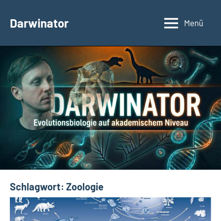
Zum
Inhalt
Darwinator
Menü
Evolutionsbiologie
springen
Schlagwort:
Zoologie