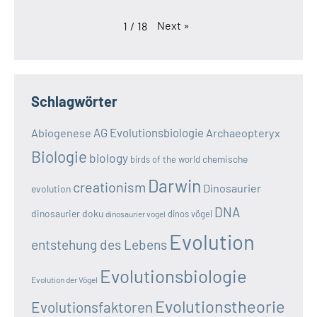
Next
»
1
/
18
Schlagwörter
AG Evolutionsbiologie
Abiogenese
Archaeopteryx
Biologie
biology
chemische
birds of the world
Darwin
creationism
Dinosaurier
evolution
DNA
dinosaurier doku
dinos vögel
dinosaurier vogel
Evolution
entstehung des Lebens
Evolutionsbiologie
Evolution der Vögel
Evolutionstheorie
Evolutionsfaktoren