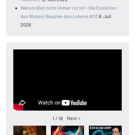
Warum Blut nicht immer rot ist – Die Evolution
des Blutes | Bauplan des Lebens #03
8. Juli
2026
Next
»
1
/
18