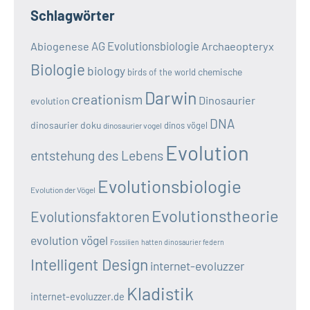
Schlagwörter
AG Evolutionsbiologie
Abiogenese
Archaeopteryx
Biologie
biology
chemische
birds of the world
Darwin
creationism
Dinosaurier
evolution
DNA
dinosaurier doku
dinos vögel
dinosaurier vogel
Evolution
entstehung des Lebens
Evolutionsbiologie
Evolution der Vögel
Evolutionstheorie
Evolutionsfaktoren
evolution vögel
Fossilien
hatten dinosaurier federn
Intelligent Design
internet-evoluzzer
Kladistik
internet-evoluzzer.de