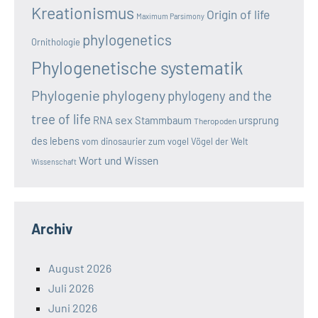
Kreationismus
Origin of life
Maximum Parsimony
phylogenetics
Ornithologie
Phylogenetische systematik
Phylogenie
phylogeny
phylogeny and the
tree of life
sex
RNA
Stammbaum
ursprung
Theropoden
des lebens
vom dinosaurier zum vogel
Vögel der Welt
Wort und Wissen
Wissenschaft
Archiv
August 2026
Juli 2026
Juni 2026