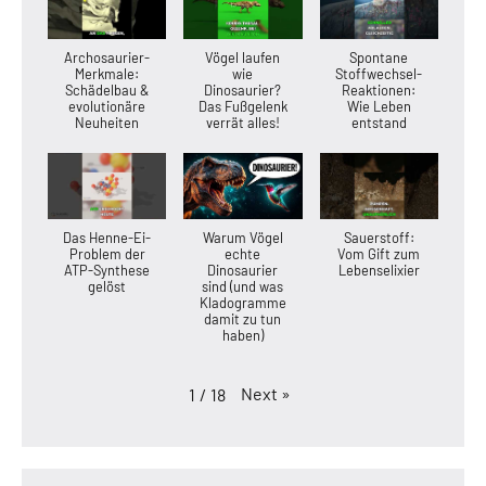
Archosaurier-
Vögel laufen
Spontane
Merkmale:
wie
Stoffwechsel-
Schädelbau &
Dinosaurier?
Reaktionen:
evolutionäre
Das Fußgelenk
Wie Leben
Neuheiten
verrät alles!
entstand
Das Henne-Ei-
Warum Vögel
Sauerstoff:
Problem der
echte
Vom Gift zum
ATP-Synthese
Dinosaurier
Lebenselixier
gelöst
sind (und was
Kladogramme
damit zu tun
haben)
Next
»
1
/
18