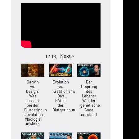
Next
»
1
/
18
Darwin
Evolution
Der
vs.
vs.
Ursprung
Design:
Kreationismus:
des
Was
Das
Lebens:
passiert
Rätsel
Wie der
bei der
der
genetische
Blutgerinnung?
Blutgerinnung
Code
#evolution
entstand
#biologie
#fakten