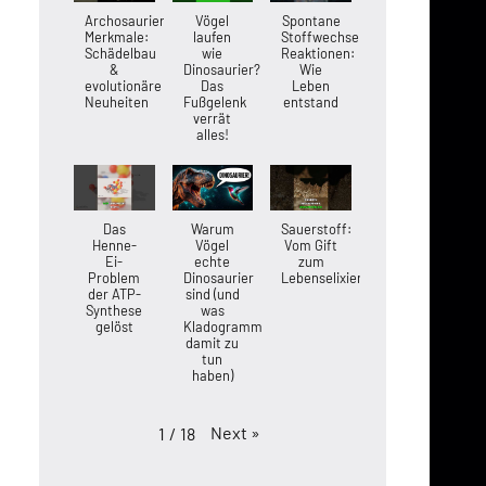
Archosaurier-
Vögel
Spontane
Merkmale:
laufen
Stoffwechsel-
Schädelbau
wie
Reaktionen:
&
Dinosaurier?
Wie
evolutionäre
Das
Leben
Neuheiten
Fußgelenk
entstand
verrät
alles!
Das
Warum
Sauerstoff:
Henne-
Vögel
Vom Gift
Ei-
echte
zum
Problem
Dinosaurier
Lebenselixier
der ATP-
sind (und
Synthese
was
gelöst
Kladogramme
damit zu
tun
haben)
Next
»
1
/
18