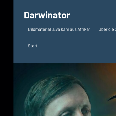
Zum
Inhalt
Darwinator
springen
Evolutionsbiologie
Bildmaterial „Eva kam aus Afrika“
Über die 
Start