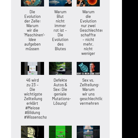
Die
Warum
Warum
Evolution
Blut
die
der Zelle:
nicht
Evolution
Warum
immer
nur zwei
wir die
rot ist –
Geschlechter
'Maschinen'-
Die
schaffte
Idee
Evolution
– nicht
aufgeben
des
mehr,
müssen
Blutes
nicht
weniger
46 wird
Defekte
Sex vs.
zu 23 –
Autos &
Zellteilung:
Die
Sex: Die
Warum
wichtigste
geniale
wir uns
Zellteilung
Mutations-
geschlechtlich
erklärt
Lösung!
vermehren
#Meiose
#Bildung
#Wissenschaft