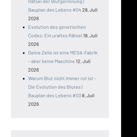
Rätsel der Blutgerinnung |
Bauplan des Lebens #04
28. Juli
2026
Evolution des genetischen
Codes: Ein uraltes Rätsel
18. Juli
2026
Deine Zelle ist eine MEGA-Fabrik
– aber keine Maschine
12. Juli
2026
Warum Blut nicht immer rot ist –
Die Evolution des Blutes |
Bauplan des Lebens #03
8. Juli
2026