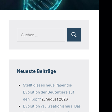
Suchen
Suchen
nach:
Neueste Beiträge
Stellt dieses neue Paper die
Evolution der Beuteltiere auf
den Kopf?
2. August 2026
Evolution vs. Kreationismus: Das