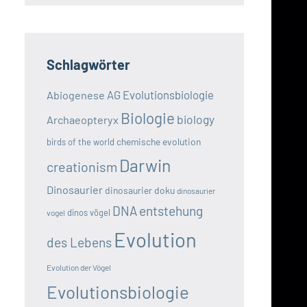
Schlagwörter
AG Evolutionsbiologie
Abiogenese
Biologie
biology
Archaeopteryx
chemische evolution
birds of the world
Darwin
creationism
Dinosaurier
dinosaurier doku
dinosaurier
DNA
entstehung
dinos vögel
vogel
Evolution
des Lebens
Evolution der Vögel
Evolutionsbiologie