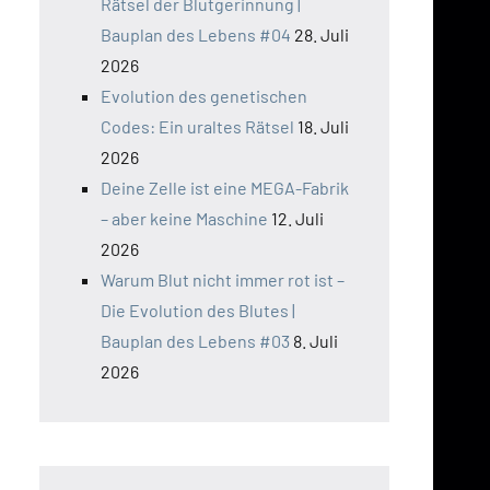
Rätsel der Blutgerinnung |
Bauplan des Lebens #04
28. Juli
2026
Evolution des genetischen
Codes: Ein uraltes Rätsel
18. Juli
2026
Deine Zelle ist eine MEGA-Fabrik
– aber keine Maschine
12. Juli
2026
Warum Blut nicht immer rot ist –
Die Evolution des Blutes |
Bauplan des Lebens #03
8. Juli
2026