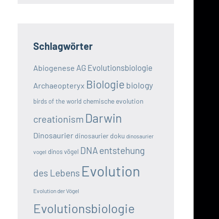
Schlagwörter
AG Evolutionsbiologie
Abiogenese
Biologie
biology
Archaeopteryx
chemische evolution
birds of the world
Darwin
creationism
Dinosaurier
dinosaurier doku
dinosaurier
DNA
entstehung
dinos vögel
vogel
Evolution
des Lebens
Evolution der Vögel
Evolutionsbiologie