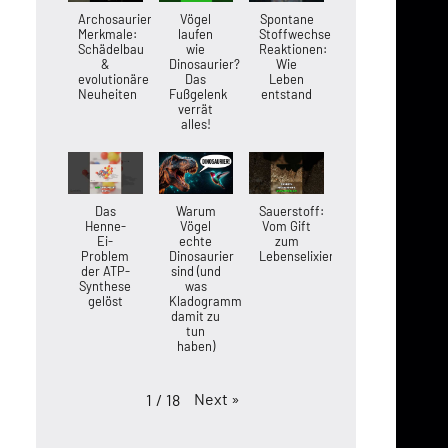
Archosaurier-
Vögel
Spontane
Merkmale:
laufen
Stoffwechsel-
Schädelbau
wie
Reaktionen:
&
Dinosaurier?
Wie
evolutionäre
Das
Leben
Neuheiten
Fußgelenk
entstand
verrät
alles!
Das
Warum
Sauerstoff:
Henne-
Vögel
Vom Gift
Ei-
echte
zum
Problem
Dinosaurier
Lebenselixier
der ATP-
sind (und
Synthese
was
gelöst
Kladogramme
damit zu
tun
haben)
Next
»
1
/
18