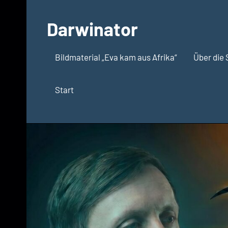
Zum
Inhalt
Darwinator
springen
Evolutionsbiologie
Bildmaterial „Eva kam aus Afrika“
Über die 
Start