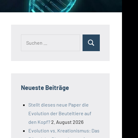
Suchen
Suchen
nach:
Neueste Beiträge
Stellt dieses neue Paper die
Evolution der Beuteltiere auf
den Kopf?
2. August 2026
Evolution vs. Kreationismus: Das