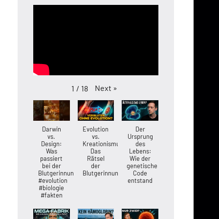
Next
»
1
/
18
Darwin
Evolution
Der
vs.
vs.
Ursprung
Design:
Kreationismus:
des
Was
Das
Lebens:
passiert
Rätsel
Wie der
bei der
der
genetische
Blutgerinnung?
Blutgerinnung
Code
#evolution
entstand
#biologie
#fakten