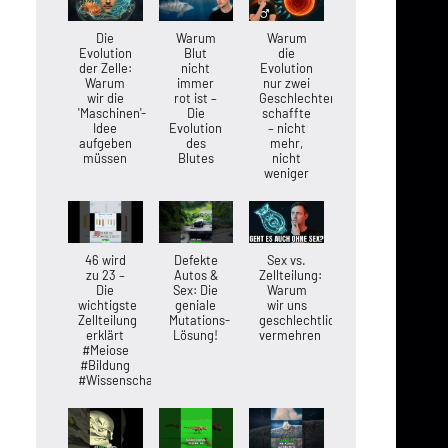
Die
Warum
Warum
Evolution
Blut
die
der Zelle:
nicht
Evolution
Warum
immer
nur zwei
wir die
rot ist –
Geschlechter
'Maschinen'-
Die
schaffte
Idee
Evolution
– nicht
aufgeben
des
mehr,
müssen
Blutes
nicht
weniger
46 wird
Defekte
Sex vs.
zu 23 –
Autos &
Zellteilung:
Die
Sex: Die
Warum
wichtigste
geniale
wir uns
Zellteilung
Mutations-
geschlechtlich
erklärt
Lösung!
vermehren
#Meiose
#Bildung
#Wissenschaft