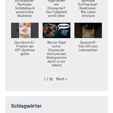
Archosaurier-
Vögel laufen
Spontane
Merkmale:
wie
Stoffwechsel-
Schädelbau &
Dinosaurier?
Reaktionen:
evolutionäre
Das Fußgelenk
Wie Leben
Neuheiten
verrät alles!
entstand
Das Henne-Ei-
Warum Vögel
Sauerstoff:
Problem der
echte
Vom Gift zum
ATP-Synthese
Dinosaurier
Lebenselixier
gelöst
sind (und was
Kladogramme
damit zu tun
haben)
Next
»
1
/
18
Schlagwörter