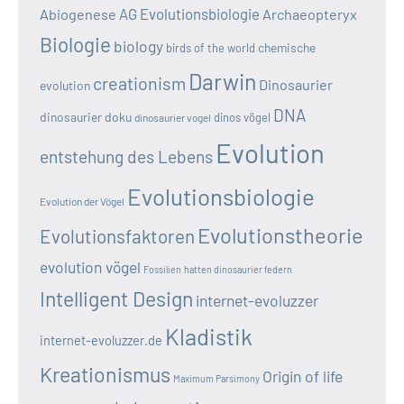
AG Evolutionsbiologie
Abiogenese
Archaeopteryx
Biologie
biology
chemische
birds of the world
Darwin
creationism
Dinosaurier
evolution
DNA
dinosaurier doku
dinos vögel
dinosaurier vogel
Evolution
entstehung des Lebens
Evolutionsbiologie
Evolution der Vögel
Evolutionstheorie
Evolutionsfaktoren
evolution vögel
Fossilien
hatten dinosaurier federn
Intelligent Design
internet-evoluzzer
Kladistik
internet-evoluzzer.de
Kreationismus
Origin of life
Maximum Parsimony