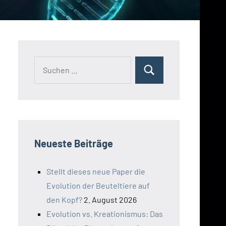
Suchen
Suchen
nach:
Neueste Beiträge
Stellt dieses neue Paper die
Evolution der Beuteltiere auf
den Kopf?
2. August 2026
Evolution vs. Kreationismus: Das