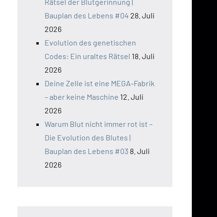
Rätsel der Blutgerinnung |
Bauplan des Lebens #04
28. Juli
2026
Evolution des genetischen
Codes: Ein uraltes Rätsel
18. Juli
2026
Deine Zelle ist eine MEGA-Fabrik
– aber keine Maschine
12. Juli
2026
Warum Blut nicht immer rot ist –
Die Evolution des Blutes |
Bauplan des Lebens #03
8. Juli
2026