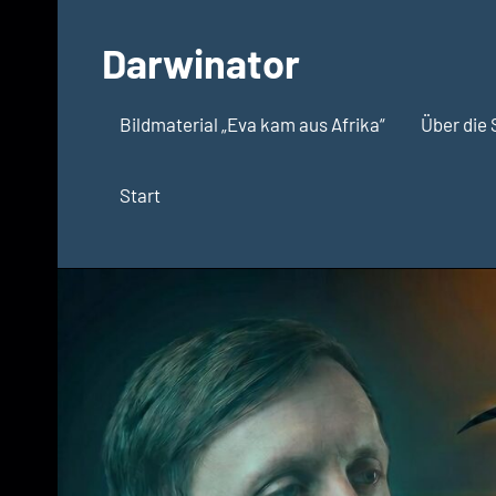
Zum
Inhalt
Darwinator
springen
Evolutionsbiologie
Bildmaterial „Eva kam aus Afrika“
Über die 
Start