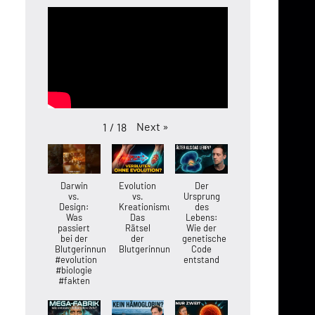
Next
»
1
/
18
Darwin
Evolution
Der
vs.
vs.
Ursprung
Design:
Kreationismus:
des
Was
Das
Lebens:
passiert
Rätsel
Wie der
bei der
der
genetische
Blutgerinnung?
Blutgerinnung
Code
#evolution
entstand
#biologie
#fakten