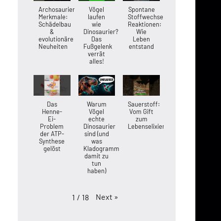
Archosaurier-
Vögel
Spontane
Merkmale:
laufen
Stoffwechsel-
Schädelbau
wie
Reaktionen:
&
Dinosaurier?
Wie
evolutionäre
Das
Leben
Neuheiten
Fußgelenk
entstand
verrät
alles!
Das
Warum
Sauerstoff:
Henne-
Vögel
Vom Gift
Ei-
echte
zum
Problem
Dinosaurier
Lebenselixier
der ATP-
sind (und
Synthese
was
gelöst
Kladogramme
damit zu
tun
haben)
Next
»
1
/
18