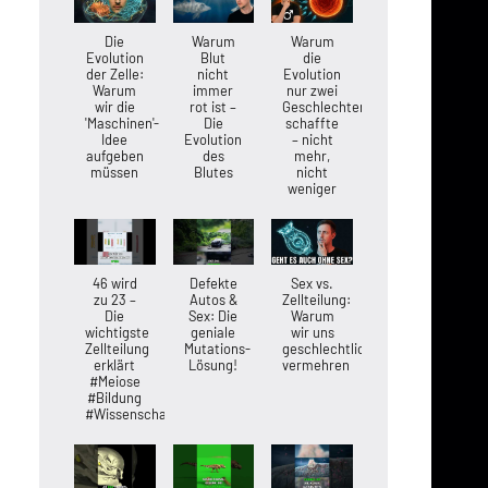
Die
Warum
Warum
Evolution
Blut
die
der Zelle:
nicht
Evolution
Warum
immer
nur zwei
wir die
rot ist –
Geschlechter
'Maschinen'-
Die
schaffte
Idee
Evolution
– nicht
aufgeben
des
mehr,
müssen
Blutes
nicht
weniger
46 wird
Defekte
Sex vs.
zu 23 –
Autos &
Zellteilung:
Die
Sex: Die
Warum
wichtigste
geniale
wir uns
Zellteilung
Mutations-
geschlechtlich
erklärt
Lösung!
vermehren
#Meiose
#Bildung
#Wissenschaft