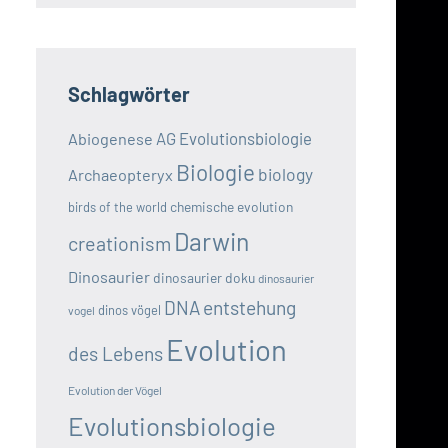
Schlagwörter
AG Evolutionsbiologie
Abiogenese
Biologie
biology
Archaeopteryx
chemische evolution
birds of the world
Darwin
creationism
Dinosaurier
dinosaurier doku
dinosaurier
DNA
entstehung
dinos vögel
vogel
Evolution
des Lebens
Evolution der Vögel
Evolutionsbiologie