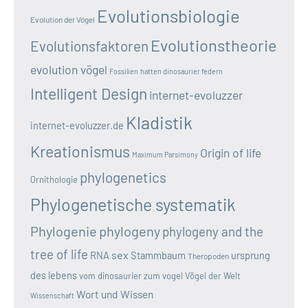
Evolutionsbiologie
Evolution der Vögel
Evolutionstheorie
Evolutionsfaktoren
evolution vögel
Fossilien
hatten dinosaurier federn
Intelligent Design
internet-evoluzzer
Kladistik
internet-evoluzzer.de
Kreationismus
Origin of life
Maximum Parsimony
phylogenetics
Ornithologie
Phylogenetische systematik
Phylogenie
phylogeny
phylogeny and the
tree of life
sex
RNA
Stammbaum
ursprung
Theropoden
des lebens
vom dinosaurier zum vogel
Vögel der Welt
Wort und Wissen
Wissenschaft