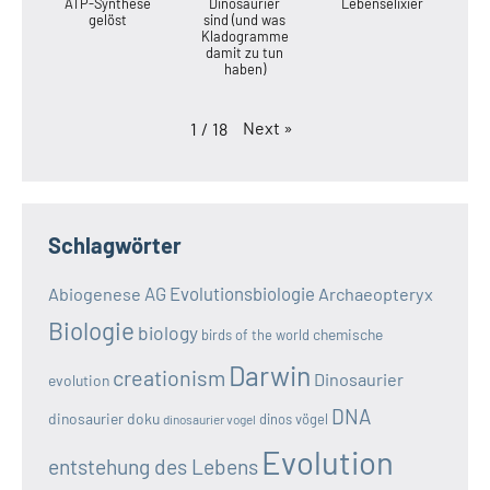
ATP-Synthese
Dinosaurier
Lebenselixier
gelöst
sind (und was
Kladogramme
damit zu tun
haben)
Next
»
1
/
18
Schlagwörter
AG Evolutionsbiologie
Abiogenese
Archaeopteryx
Biologie
biology
chemische
birds of the world
Darwin
creationism
Dinosaurier
evolution
DNA
dinosaurier doku
dinos vögel
dinosaurier vogel
Evolution
entstehung des Lebens