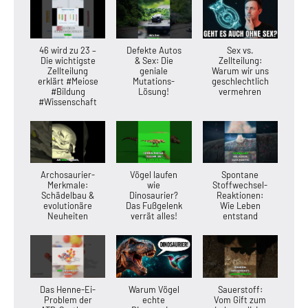
46 wird zu 23 –
Defekte Autos
Sex vs.
Die wichtigste
& Sex: Die
Zellteilung:
Zellteilung
geniale
Warum wir uns
erklärt #Meiose
Mutations-
geschlechtlich
#Bildung
Lösung!
vermehren
#Wissenschaft
Archosaurier-
Vögel laufen
Spontane
Merkmale:
wie
Stoffwechsel-
Schädelbau &
Dinosaurier?
Reaktionen:
evolutionäre
Das Fußgelenk
Wie Leben
Neuheiten
verrät alles!
entstand
Das Henne-Ei-
Warum Vögel
Sauerstoff:
Problem der
echte
Vom Gift zum