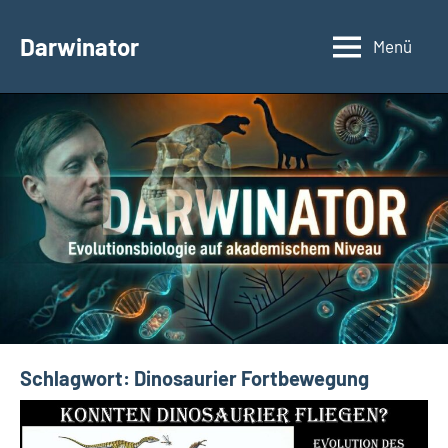
Zum
Inhalt
Darwinator
Menü
Evolutionsbiologie
springen
Schlagwort:
Dinosaurier Fortbewegung