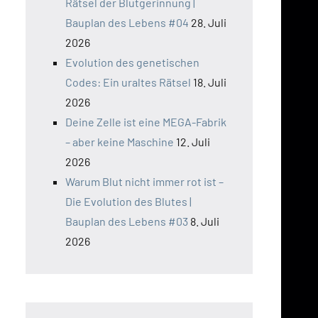
Rätsel der Blutgerinnung |
Bauplan des Lebens #04
28. Juli
2026
Evolution des genetischen
Codes: Ein uraltes Rätsel
18. Juli
2026
Deine Zelle ist eine MEGA-Fabrik
– aber keine Maschine
12. Juli
2026
Warum Blut nicht immer rot ist –
Die Evolution des Blutes |
Bauplan des Lebens #03
8. Juli
2026