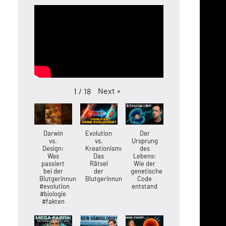
Next
»
1
/
18
Darwin
Evolution
Der
vs.
vs.
Ursprung
Design:
Kreationismus:
des
Was
Das
Lebens:
passiert
Rätsel
Wie der
bei der
der
genetische
Blutgerinnung?
Blutgerinnung
Code
#evolution
entstand
#biologie
#fakten