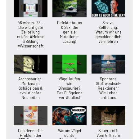
46 wird zu 23 –
Defekte Autos
Sex vs.
Die wichtigste
& Sex: Die
Zellteilung:
Zellteilung
geniale
Warum wir uns
erklärt #Meiose
Mutations-
geschlechtlich
#Bildung
Lösung!
vermehren
#Wissenschaft
Archosaurier-
Vögel laufen
Spontane
Merkmale:
wie
Stoffwechsel-
Schädelbau &
Dinosaurier?
Reaktionen:
evolutionäre
Das Fußgelenk
Wie Leben
Neuheiten
verrät alles!
entstand
Das Henne-Ei-
Warum Vögel
Sauerstoff:
Problem der
echte
Vom Gift zum