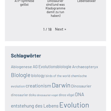
ATP-Synthese
Dinosaurier
Lebenselixier
gelöst
sind (und was
Kladogramme
damit zu tun
haben)
Next
»
1
/
18
Schlagwörter
AG Evolutionsbiologie
Abiogenese
Archaeopteryx
Biologie
biology
chemische
birds of the world
Darwin
creationism
Dinosaurier
evolution
DNA
dinosaurier doku
dinos vögel
dinosaurier vogel
Evolution
entstehung des Lebens