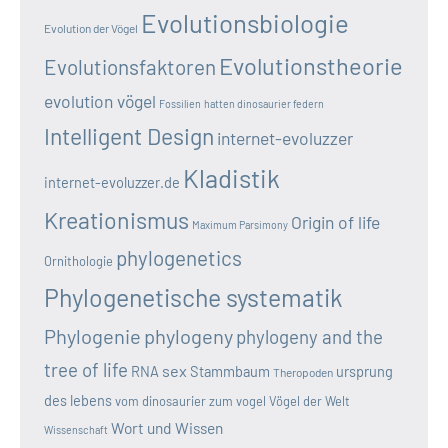
Evolutionsbiologie
Evolution der Vögel
Evolutionstheorie
Evolutionsfaktoren
evolution vögel
Fossilien
hatten dinosaurier federn
Intelligent Design
internet-evoluzzer
Kladistik
internet-evoluzzer.de
Kreationismus
Origin of life
Maximum Parsimony
phylogenetics
Ornithologie
Phylogenetische systematik
Phylogenie
phylogeny
phylogeny and the
tree of life
sex
RNA
Stammbaum
ursprung
Theropoden
des lebens
vom dinosaurier zum vogel
Vögel der Welt
Wort und Wissen
Wissenschaft