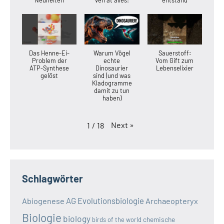
Das Henne-Ei-
Warum Vögel
Sauerstoff:
Problem der
echte
Vom Gift zum
ATP-Synthese
Dinosaurier
Lebenselixier
gelöst
sind (und was
Kladogramme
damit zu tun
haben)
Next
»
1
/
18
Schlagwörter
AG Evolutionsbiologie
Abiogenese
Archaeopteryx
Biologie
biology
chemische
birds of the world