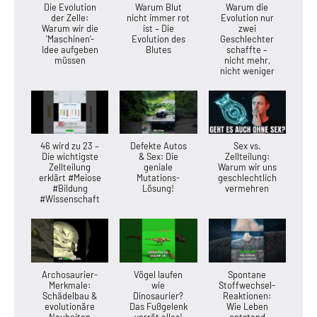
Die Evolution
Warum Blut
Warum die
der Zelle:
nicht immer rot
Evolution nur
Warum wir die
ist – Die
zwei
'Maschinen'-
Evolution des
Geschlechter
Idee aufgeben
Blutes
schaffte –
müssen
nicht mehr,
nicht weniger
46 wird zu 23 –
Defekte Autos
Sex vs.
Die wichtigste
& Sex: Die
Zellteilung:
Zellteilung
geniale
Warum wir uns
erklärt #Meiose
Mutations-
geschlechtlich
#Bildung
Lösung!
vermehren
#Wissenschaft
Archosaurier-
Vögel laufen
Spontane
Merkmale:
wie
Stoffwechsel-
Schädelbau &
Dinosaurier?
Reaktionen:
evolutionäre
Das Fußgelenk
Wie Leben
Neuheiten
verrät alles!
entstand