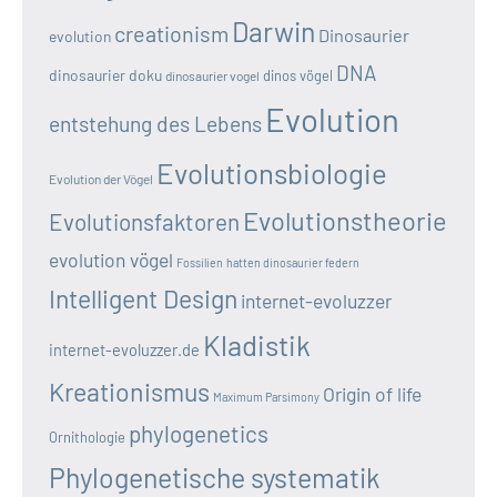
Darwin
creationism
Dinosaurier
evolution
DNA
dinosaurier doku
dinos vögel
dinosaurier vogel
Evolution
entstehung des Lebens
Evolutionsbiologie
Evolution der Vögel
Evolutionstheorie
Evolutionsfaktoren
evolution vögel
Fossilien
hatten dinosaurier federn
Intelligent Design
internet-evoluzzer
Kladistik
internet-evoluzzer.de
Kreationismus
Origin of life
Maximum Parsimony
phylogenetics
Ornithologie
Phylogenetische systematik