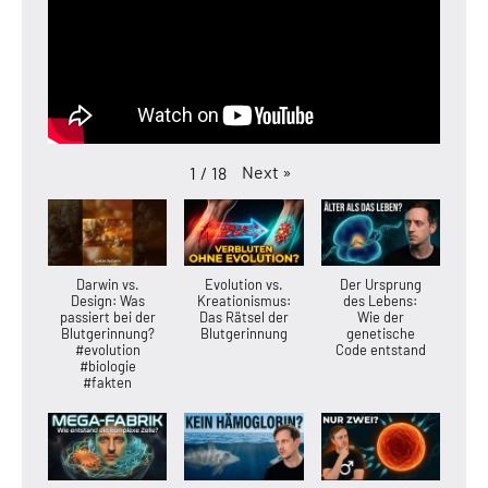
Next
»
1
/
18
Darwin vs.
Evolution vs.
Der Ursprung
Design: Was
Kreationismus:
des Lebens:
passiert bei der
Das Rätsel der
Wie der
Blutgerinnung?
Blutgerinnung
genetische
#evolution
Code entstand
#biologie
#fakten