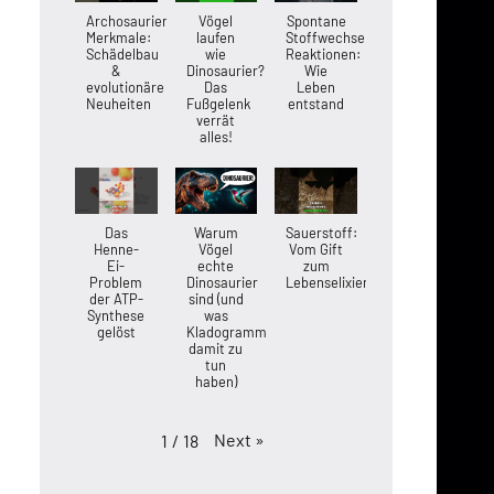
Archosaurier-
Vögel
Spontane
Merkmale:
laufen
Stoffwechsel-
Schädelbau
wie
Reaktionen:
&
Dinosaurier?
Wie
evolutionäre
Das
Leben
Neuheiten
Fußgelenk
entstand
verrät
alles!
Das
Warum
Sauerstoff:
Henne-
Vögel
Vom Gift
Ei-
echte
zum
Problem
Dinosaurier
Lebenselixier
der ATP-
sind (und
Synthese
was
gelöst
Kladogramme
damit zu
tun
haben)
Next
»
1
/
18