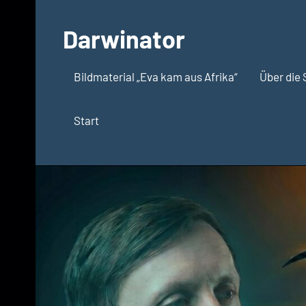
Zum
Inhalt
Darwinator
springen
Evolutionsbiologie
Bildmaterial „Eva kam aus Afrika“
Über die 
Start