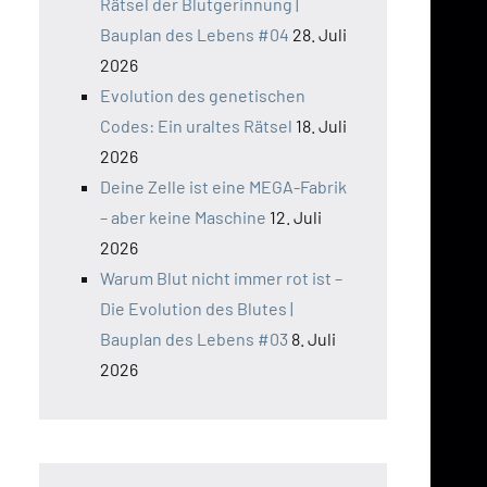
Rätsel der Blutgerinnung |
Bauplan des Lebens #04
28. Juli
2026
Evolution des genetischen
Codes: Ein uraltes Rätsel
18. Juli
2026
Deine Zelle ist eine MEGA-Fabrik
– aber keine Maschine
12. Juli
2026
Warum Blut nicht immer rot ist –
Die Evolution des Blutes |
Bauplan des Lebens #03
8. Juli
2026