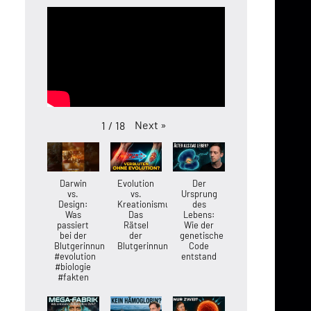
Next
»
1
/
18
Darwin
Evolution
Der
vs.
vs.
Ursprung
Design:
Kreationismus:
des
Was
Das
Lebens:
passiert
Rätsel
Wie der
bei der
der
genetische
Blutgerinnung?
Blutgerinnung
Code
#evolution
entstand
#biologie
#fakten