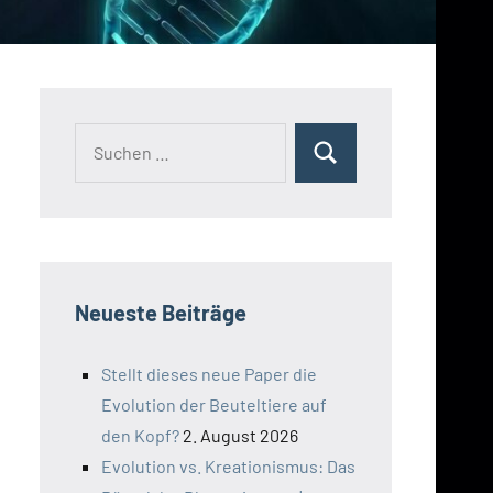
Suchen
Suchen
nach:
Neueste Beiträge
Stellt dieses neue Paper die
Evolution der Beuteltiere auf
den Kopf?
2. August 2026
Evolution vs. Kreationismus: Das