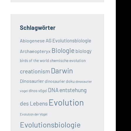
Schlagwörter
AG Evolutionsbiologie
Abiogenese
Biologie
biology
Archaeopteryx
chemische evolution
birds of the world
Darwin
creationism
Dinosaurier
dinosaurier doku
dinosaurier
DNA
entstehung
dinos vögel
vogel
Evolution
des Lebens
Evolution der Vögel
Evolutionsbiologie