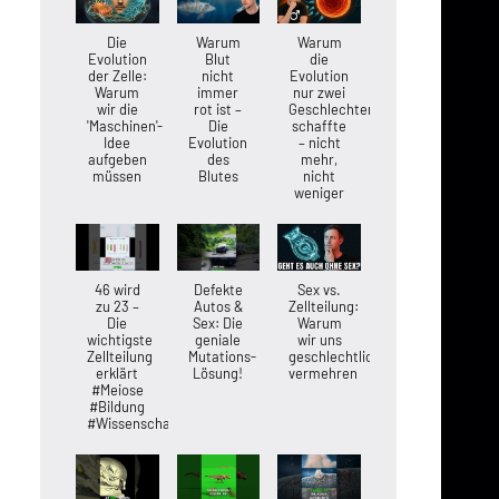
Die
Warum
Warum
Evolution
Blut
die
der Zelle:
nicht
Evolution
Warum
immer
nur zwei
wir die
rot ist –
Geschlechter
'Maschinen'-
Die
schaffte
Idee
Evolution
– nicht
aufgeben
des
mehr,
müssen
Blutes
nicht
weniger
46 wird
Defekte
Sex vs.
zu 23 –
Autos &
Zellteilung:
Die
Sex: Die
Warum
wichtigste
geniale
wir uns
Zellteilung
Mutations-
geschlechtlich
erklärt
Lösung!
vermehren
#Meiose
#Bildung
#Wissenschaft