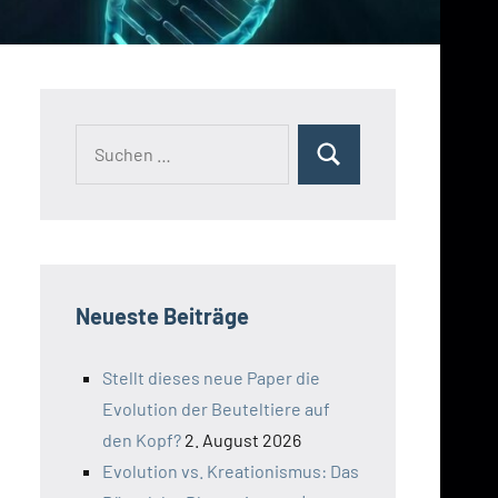
Suchen
Suchen
nach:
Neueste Beiträge
Stellt dieses neue Paper die
Evolution der Beuteltiere auf
den Kopf?
2. August 2026
Evolution vs. Kreationismus: Das