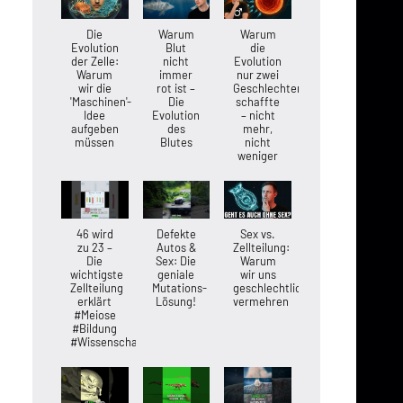
Die
Warum
Warum
Evolution
Blut
die
der Zelle:
nicht
Evolution
Warum
immer
nur zwei
wir die
rot ist –
Geschlechter
'Maschinen'-
Die
schaffte
Idee
Evolution
– nicht
aufgeben
des
mehr,
müssen
Blutes
nicht
weniger
46 wird
Defekte
Sex vs.
zu 23 –
Autos &
Zellteilung:
Die
Sex: Die
Warum
wichtigste
geniale
wir uns
Zellteilung
Mutations-
geschlechtlich
erklärt
Lösung!
vermehren
#Meiose
#Bildung
#Wissenschaft