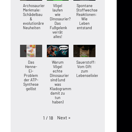
Archosaurier-
Vögel
Spontane
Merkmale:
laufen
Stoffwechsel-
Schädelbau
wie
Reaktionen:
&
Dinosaurier?
Wie
evolutionäre
Das
Leben
Neuheiten
Fußgelenk
entstand
verrät
alles!
Das
Warum
Sauerstoff:
Henne-
Vögel
Vom Gift
Ei-
echte
zum
Problem
Dinosaurier
Lebenselixier
der ATP-
sind (und
Synthese
was
gelöst
Kladogramme
damit zu
tun
haben)
Next
»
1
/
18