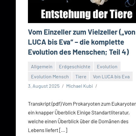
Vom Einzeller zum Vielzeller („von
LUCA bis Eva“ – die komplette
Evolution des Menschen; Teil 4)
Allgemein
Erdgeschichte
Evolution
Evolution Mensch
Tiere
Von LUCA bis Eva
3. August 2025
Michael Kubi
Transkript (pdf) Vom Prokaryoten zum Eukaryote
ein knapper Überblick Einige Standartliteratur,
welche einen Überblick über die Domänen des
Lebens liefert […]