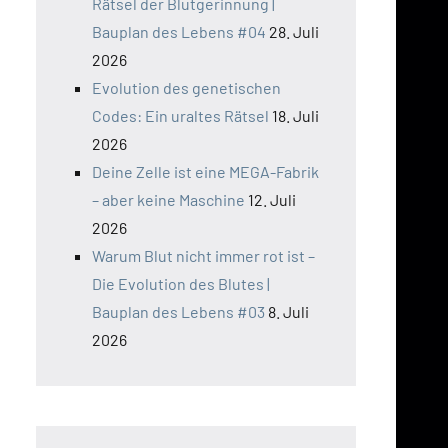
Rätsel der Blutgerinnung |
Bauplan des Lebens #04
28. Juli
2026
Evolution des genetischen
Codes: Ein uraltes Rätsel
18. Juli
2026
Deine Zelle ist eine MEGA-Fabrik
– aber keine Maschine
12. Juli
2026
Warum Blut nicht immer rot ist –
Die Evolution des Blutes |
Bauplan des Lebens #03
8. Juli
2026