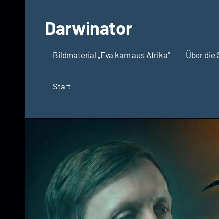
Zum
Inhalt
Darwinator
springen
Evolutionsbiologie
Bildmaterial „Eva kam aus Afrika“
Über die 
Start