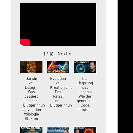
Next
»
1
/
18
Darwin
Evolution
Der
vs.
vs.
Ursprung
Design:
Kreationismus:
des
Was
Das
Lebens:
passiert
Rätsel
Wie der
bei der
der
genetische
Blutgerinnung?
Blutgerinnung
Code
#evolution
entstand
#biologie
#fakten