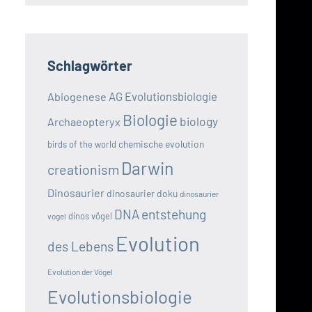
Schlagwörter
AG Evolutionsbiologie
Abiogenese
Biologie
biology
Archaeopteryx
chemische evolution
birds of the world
Darwin
creationism
Dinosaurier
dinosaurier doku
dinosaurier
DNA
entstehung
dinos vögel
vogel
Evolution
des Lebens
Evolution der Vögel
Evolutionsbiologie