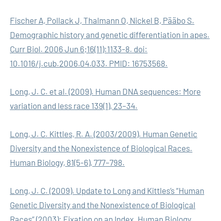
Fischer A, Pollack J, Thalmann O, Nickel B, Pääbo S.
Demographic history and genetic differentiation in apes.
Curr Biol. 2006 Jun 6;16(11):1133-8. doi:
10.1016/j.cub.2006.04.033. PMID: 16753568.
Long, J. C. et al. (2009). Human DNA sequences: More
variation and less race 139(1), 23–34.
Long, J. C. Kittles, R. A. (2003/2009). Human Genetic
Diversity and the Nonexistence of Biological Races.
Human Biology, 81(5-6), 777–798.
Long, J. C. (2009). Update to Long and Kittles’s “Human
Genetic Diversity and the Nonexistence of Biological
Races” (2003): Fixation on an Index. Human Biology,