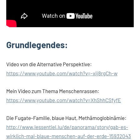
Grundlegendes:
Video von die Alternative Perspektive:
https://www.youtube.com/watch?v=-xij8rgCh-w
Mein Video zum Thema Menschenrassen:
https://www.youtube.com/watch?v=XhShhCSfyfE
Die Fugate-Familie, blaue Haut, Methämoglobinämie:
http://www.lessentiel.lu/de/panorama/story/gab-es-
wirklich-mal-blaue-menschen-auf-der-erde-15932043