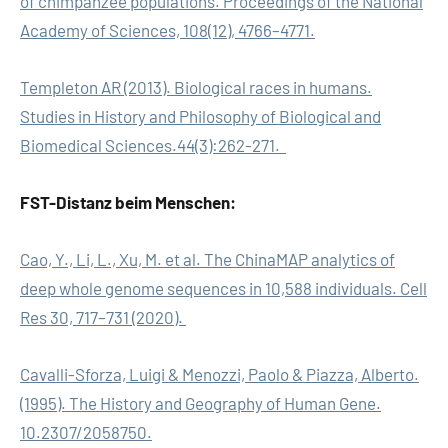
of chimpanzee populations. Proceedings of the National
Academy of Sciences, 108(12), 4766–4771.
Templeton AR (2013). Biological races in humans.
Studies in History and Philosophy of Biological and
Biomedical Sciences.44(3):262-271.
FST-Distanz beim Menschen:
Cao, Y., Li, L., Xu, M. et al. The ChinaMAP analytics of
deep whole genome sequences in 10,588 individuals. Cell
Res 30, 717–731 (2020).
Cavalli-Sforza, Luigi & Menozzi, Paolo & Piazza, Alberto.
(1995). The History and Geography of Human Gene.
10.2307/2058750.