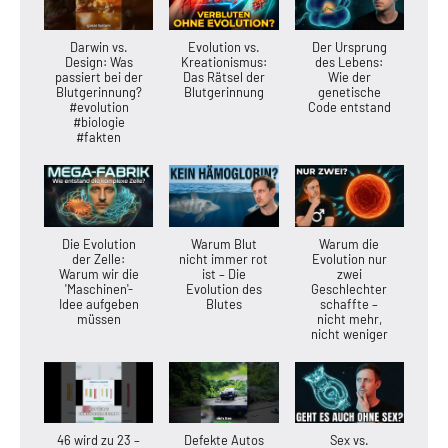
Darwin vs.
Evolution vs.
Der Ursprung
Design: Was
Kreationismus:
des Lebens:
passiert bei der
Das Rätsel der
Wie der
Blutgerinnung?
Blutgerinnung
genetische
#evolution
Code entstand
#biologie
#fakten
Die Evolution
Warum Blut
Warum die
der Zelle:
nicht immer rot
Evolution nur
Warum wir die
ist – Die
zwei
'Maschinen'-
Evolution des
Geschlechter
Idee aufgeben
Blutes
schaffte –
müssen
nicht mehr,
nicht weniger
46 wird zu 23 –
Defekte Autos
Sex vs.