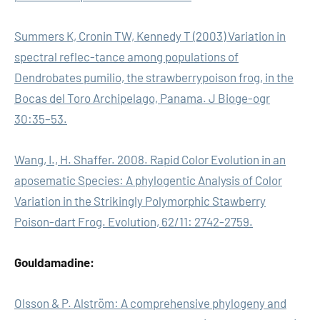
Summers K, Cronin TW, Kennedy T (2003) Variation in
spectral reflec-tance among populations of
Dendrobates pumilio, the strawberrypoison frog, in the
Bocas del Toro Archipelago, Panama. J Bioge-ogr
30:35–53.
Wang, I., H. Shaffer. 2008. Rapid Color Evolution in an
aposematic Species: A phylogentic Analysis of Color
Variation in the Strikingly Polymorphic Stawberry
Poison-dart Frog. Evolution, 62/11: 2742-2759.
Gouldamadine:
Olsson & P. Alström: A comprehensive phylogeny and