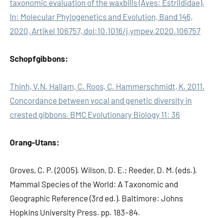
taxonomic evaluation of the waxbills (Aves: Estrildidae).
In: Molecular Phylogenetics and Evolution, Band 146,
2020, Artikel 106757, doi:10.1016/j.ympev.2020.106757
Schopfgibbons:
Thinh, V.N. Hallam, C. Roos, C. Hammerschmidt, K. 2011.
Concordance between vocal and genetic diversity in
crested gibbons. BMC Evolutionary Biology 11: 36
Orang-Utans:
Groves, C. P. (2005). Wilson, D. E.; Reeder, D. M. (eds.).
Mammal Species of the World: A Taxonomic and
Geographic Reference (3rd ed.). Baltimore: Johns
Hopkins University Press. pp. 183–84.