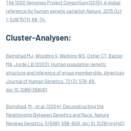
The 1000 Genomes Project Consortium (2015): A global
reference for human genetic variation Nature. 2015 Oct
1; 526(7571): 68–74.
Cluster-Analysen:
Bamshad MJ, Wooding S, Watkins WS, Ostler CT, Batzer
MA, Jorde LB (2003): Human population genetic
structure and inference of group membership. American
Journal of Human Genetics. 72 (3): 578–89.
doi:10.1086/368061
Bamshad, M.; et al. (2004): Deconstructing the
Relationship Between Genetics and Race. Nature
Reviews Genetics. 5 (598): 598–609. doi:10.1038/nrg1401