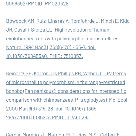
9096352; PMCID: PMC20328.
Bowcock AM, Ruiz-Linares A, Tomfohrde J, Minch E, Kidd
JR, Cavalli-Sforza LL. High resolution of human
evolutionary trees with polymorphic microsatellites.
Nature. 1994 Mar 31;368(6470):455-7. doi:
10.1038/368455a0. PMID: 7510853.
Reinartz GE, Karron JD, Phillips RB, Weber JL. Patterns
of microsatellite polymorphism in the range-restricted
bonobo (Pan paniscus): considerations for interspecific
comparison with chimpanzees (P. troglodytes). Mol Ecol.
2000 Mar;9(3):315-28. doi: 10.1046/j.1365-
294x.2000.00852.x. PMID: 10736029.
García-Moreno, J., Matocq, M.D., Roy, M.S., Geffen, E.