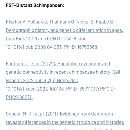
FST-Distanz Schimpansen:
Fischer A, Pollack J, Thalmann O, Nickel B, Pääbo S.
Demographic history and genetic differentiation in apes.
Curr Biol. 2006 Jun 6;16(11):1133-8. doi:
10.1016/j.cub.2006.04.033. PMID: 16753568.
Fontsere C, et al. (2022): Population dynamics and
genetic connectivity in recent chimpanzee history. Cell
Genom. 2022 Jun 8;2(6):None. doi:
10.1016/j.xgen.2022.100133. PMID: 35711737; PMCID:
PMC9188271.
Gonder, M. K., et al. (2011). Evidence from Cameroon
reveals differences in the genetic structure and histories