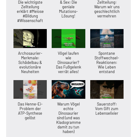
Die wichtigste
& Sex: Die
Zellteilung:
Zellteilung
geniale
Warum wir uns
erklärt #Meiose
Mutations-
geschlechtlich
#Bildung
Lösung!
vermehren
#Wissenschaft
Archosaurier-
Vögel laufen
Spontane
Merkmale:
wie
Stoffwechsel-
Schädelbau &
Dinosaurier?
Reaktionen:
evolutionäre
Das Fußgelenk
Wie Leben
Neuheiten
verrät alles!
entstand
Das Henne-Ei-
Warum Vögel
Sauerstoff:
Problem der
echte
Vom Gift zum
ATP-Synthese
Dinosaurier
Lebenselixier
gelöst
sind (und was
Kladogramme
damit zu tun
haben)