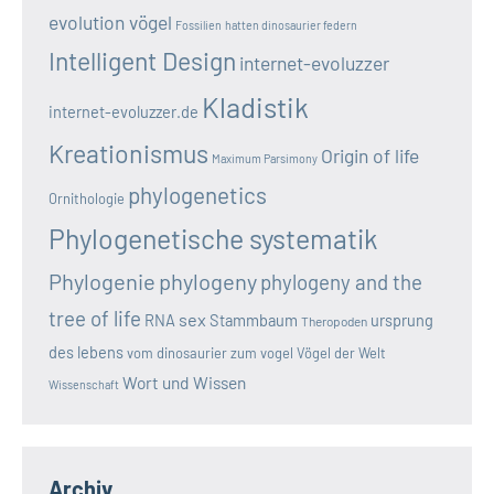
evolution vögel
Fossilien
hatten dinosaurier federn
Intelligent Design
internet-evoluzzer
Kladistik
internet-evoluzzer.de
Kreationismus
Origin of life
Maximum Parsimony
phylogenetics
Ornithologie
Phylogenetische systematik
Phylogenie
phylogeny
phylogeny and the
tree of life
sex
RNA
Stammbaum
ursprung
Theropoden
des lebens
vom dinosaurier zum vogel
Vögel der Welt
Wort und Wissen
Wissenschaft
Archiv