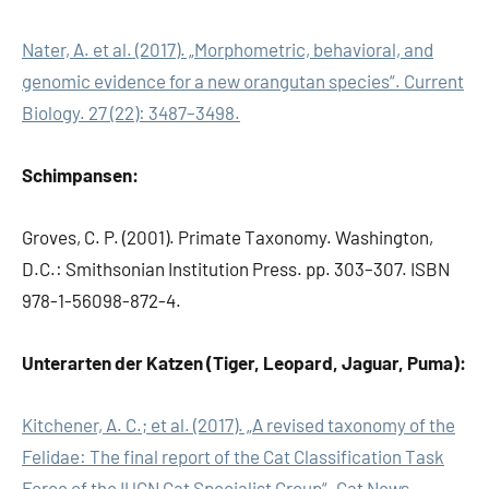
Nater, A. et al. (2017). „Morphometric, behavioral, and
genomic evidence for a new orangutan species“. Current
Biology. 27 (22): 3487–3498.
Schimpansen:
Groves, C. P. (2001). Primate Taxonomy. Washington,
D.C.: Smithsonian Institution Press. pp. 303–307. ISBN
978-1-56098-872-4.
Unterarten der Katzen (Tiger, Leopard, Jaguar, Puma):
Kitchener, A. C.; et al. (2017). „A revised taxonomy of the
Felidae: The final report of the Cat Classification Task
Force of the IUCN Cat Specialist Group“. Cat News