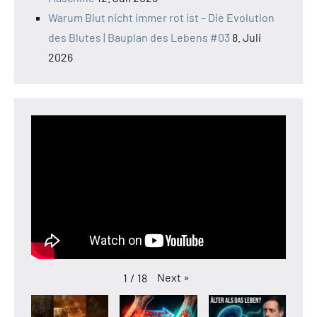
Warum Blut nicht immer rot ist – Die Evolution
des Blutes | Bauplan des Lebens #03
8. Juli
2026
Next
»
1
/
18