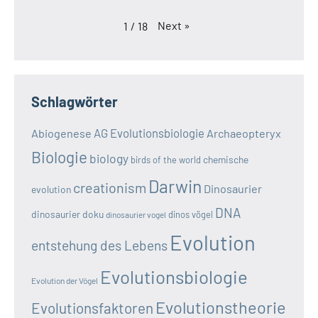
Next
»
1
/
18
Schlagwörter
AG Evolutionsbiologie
Abiogenese
Archaeopteryx
Biologie
biology
chemische
birds of the world
Darwin
creationism
Dinosaurier
evolution
DNA
dinosaurier doku
dinos vögel
dinosaurier vogel
Evolution
entstehung des Lebens
Evolutionsbiologie
Evolution der Vögel
Evolutionstheorie
Evolutionsfaktoren