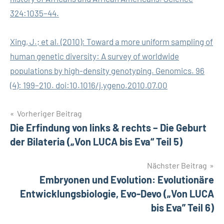
324:1035–44.
Xing, J.; et al. (2010): Toward a more uniform sampling of
human genetic diversity: A survey of worldwide
populations by high-density genotyping. Genomics. 96
(4): 199–210. doi:10.1016/j.ygeno.2010.07.00
Beitragsnavigation
Vorheriger Beitrag
Die Erfindung von links & rechts – Die Geburt
der Bilateria („Von LUCA bis Eva“ Teil 5)
Nächster Beitrag
Embryonen und Evolution: Evolutionäre
Entwicklungsbiologie, Evo-Devo („Von LUCA
bis Eva” Teil 6)