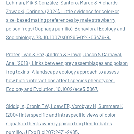
Lehman, Mik & González-Santoro, Marco & Richards
Zawacki, Corinne. (2024). Little evidence for color-or
size-based mating preferences by male strawberry
poison frogs (Oophaga pumilio). Behavioral Ecology and
Sociobiology. 78. 10.1007/s00265-024-03436-9.
Prates, Ivan & Paz, Andrea & Brown, Jason & Carnaval,
Ana. (2019). Links between prey assemblages and poison
frog toxins: A landscape ecology approach to assess
how biotic interactions affect species phenotypes.
Ecology and Evolution. 10.1002/ece3.5867.
Siddiqi A, Cronin TW, Loew ER, Vorobyev M, Summers K
(2004) Interspecific and intraspecific views of color
signals in thestrawberry poison frog Dendrobates
pumilio. J Exp Biol207:2471–2485.