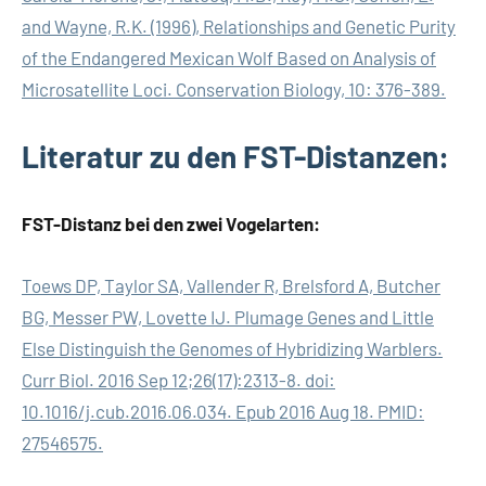
and Wayne, R.K. (1996), Relationships and Genetic Purity
of the Endangered Mexican Wolf Based on Analysis of
Microsatellite Loci. Conservation Biology, 10: 376-389.
Literatur zu den FST-Distanzen:
FST-Distanz bei den zwei Vogelarten:
Toews DP, Taylor SA, Vallender R, Brelsford A, Butcher
BG, Messer PW, Lovette IJ. Plumage Genes and Little
Else Distinguish the Genomes of Hybridizing Warblers.
Curr Biol. 2016 Sep 12;26(17):2313-8. doi:
10.1016/j.cub.2016.06.034. Epub 2016 Aug 18. PMID:
27546575.