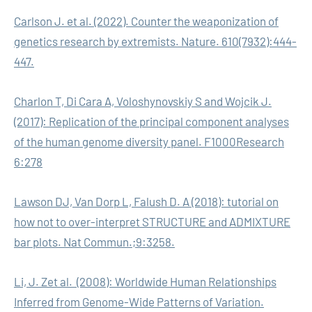
Carlson J. et al. (2022). Counter the weaponization of
genetics research by extremists. Nature. 610(7932):444-
447.
Charlon T, Di Cara A, Voloshynovskiy S and Wojcik J.
(2017): Replication of the principal component analyses
of the human genome diversity panel. F1000Research
6:278
Lawson DJ, Van Dorp L, Falush D. A (2018): tutorial on
how not to over-interpret STRUCTURE and ADMIXTURE
bar plots. Nat Commun.;9:3258.
Li, J. Zet al. (2008): Worldwide Human Relationships
Inferred from Genome-Wide Patterns of Variation.