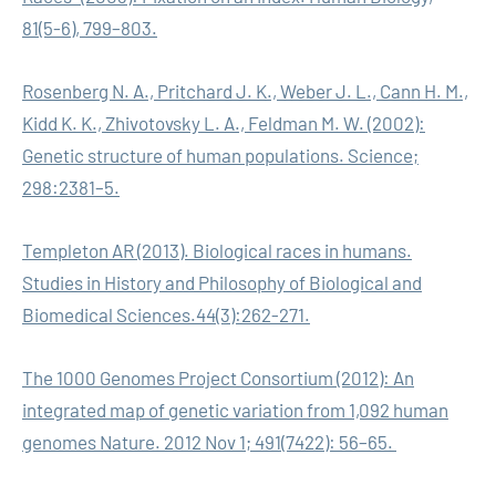
81(5-6), 799–803.
Rosenberg N. A., Pritchard J. K., Weber J. L., Cann H. M.,
Kidd K. K., Zhivotovsky L. A., Feldman M. W. (2002):
Genetic structure of human populations. Science;
298:2381–5.
Templeton AR (2013). Biological races in humans.
Studies in History and Philosophy of Biological and
Biomedical Sciences.44(3):262-271.
The 1000 Genomes Project Consortium (2012): An
integrated map of genetic variation from 1,092 human
genomes Nature. 2012 Nov 1; 491(7422): 56–65.