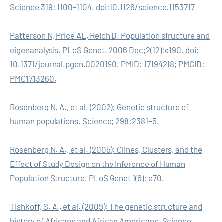
Science 319: 1100-1104. doi:10.1126/science.1153717
Patterson N, Price AL, Reich D. Population structure and
eigenanalysis. PLoS Genet. 2006 Dec;2(12):e190. doi:
10.1371/journal.pgen.0020190. PMID: 17194218; PMCID:
PMC1713260.
Rosenberg N. A., et al. (2002): Genetic structure of
human populations. Science; 298:2381–5.
Rosenberg N. A., et al. (2005): Clines, Clusters, and the
Effect of Study Design on the Inference of Human
Population Structure. PLoS Genet 1(6): e70.
Tishkoff, S. A., et al. (2009): The genetic structure and
history of Africans and African Americans. Science