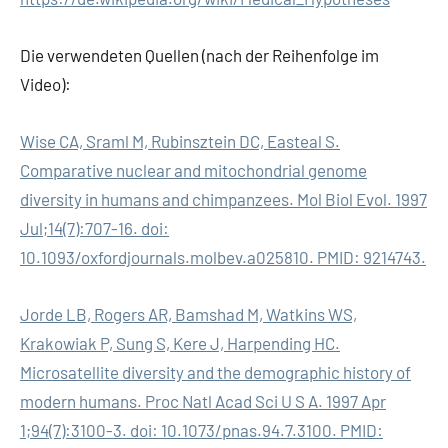
Die verwendeten Quellen (nach der Reihenfolge im
Video):
Wise CA, Sraml M, Rubinsztein DC, Easteal S.
Comparative nuclear and mitochondrial genome
diversity in humans and chimpanzees. Mol Biol Evol. 1997
Jul;14(7):707-16. doi:
10.1093/oxfordjournals.molbev.a025810. PMID: 9214743.
Jorde LB, Rogers AR, Bamshad M, Watkins WS,
Krakowiak P, Sung S, Kere J, Harpending HC.
Microsatellite diversity and the demographic history of
modern humans. Proc Natl Acad Sci U S A. 1997 Apr
1;94(7):3100-3. doi: 10.1073/pnas.94.7.3100. PMID: