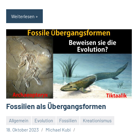
Weiterlesen
Fossilien als Übergangsformen
Allgemein
Evolution
Fossilien
Kreationismus
18. Oktober 2023
Michael Kubi