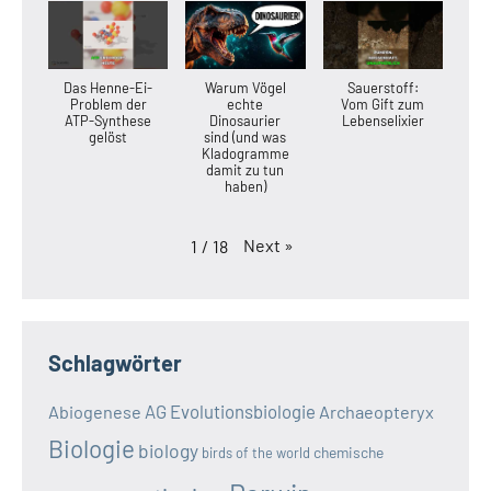
Das Henne-Ei-
Warum Vögel
Sauerstoff:
Problem der
echte
Vom Gift zum
ATP-Synthese
Dinosaurier
Lebenselixier
gelöst
sind (und was
Kladogramme
damit zu tun
haben)
Next
»
1
/
18
Schlagwörter
AG Evolutionsbiologie
Abiogenese
Archaeopteryx
Biologie
biology
chemische
birds of the world