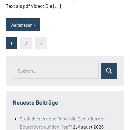
Text als pdf Video: Die […]
Weiterlesen
Seitennummerierung
Nächste
1
2
»
Beiträge
der
Beiträge
Suchen
Suchen
nach:
Neueste Beiträge
Stellt dieses neue Paper die Evolution der
Beuteltiere auf den Kopf?
2. August 2026