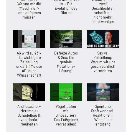
Warum wir die
ist – Die
zwei
'Maschinen'-
Evolution des
Geschlechter
Idee aufgeben
Blutes
schaffte –
müssen
nicht mehr,
nicht weniger
46 wird zu 23 –
Defekte Autos
Sex vs.
Die wichtigste
& Sex: Die
Zellteilung:
Zellteilung
geniale
Warum wir uns
erklärt #Meiose
Mutations-
geschlechtlich
#Bildung
Lösung!
vermehren
#Wissenschaft
Archosaurier-
Vögel laufen
Spontane
Merkmale:
wie
Stoffwechsel-
Schädelbau &
Dinosaurier?
Reaktionen:
evolutionäre
Das Fußgelenk
Wie Leben
Neuheiten
verrät alles!
entstand