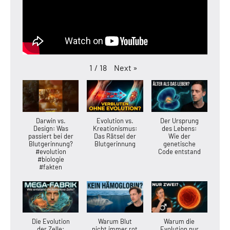
Next
»
1
/
18
Darwin vs.
Evolution vs.
Der Ursprung
Design: Was
Kreationismus:
des Lebens:
passiert bei der
Das Rätsel der
Wie der
Blutgerinnung?
Blutgerinnung
genetische
#evolution
Code entstand
#biologie
#fakten
Die Evolution
Warum Blut
Warum die
der Zelle:
nicht immer rot
Evolution nur