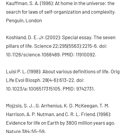
Kauffman, S. A. (1996): At home in the universe: the
search for laws of self-organization and complexity.
Penguin, London
Koshland, D. E. Jr. (2002): Special essay. The seven
pillars of life. Science 22;295(5563):2215-6. doi:
10.1126/science.1068489. PMID: 11910092.
Luisi P. L. (1998): About various definitions of life. Orig
Life Evol Biosph. 28(4-6):613-22. doi:
10.1023/a:1006517315105. PMID: 9742731.
Mojzsis, S. J., G. Arrhenius, K. D. McKeegan, T. M.
Harrison, A. P. Nutman, and C. R. L. Friend. (1996):
Evidence for life on Earth by 3800 million years ago.
Nature 384:55–59.