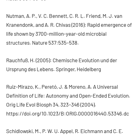
Nutman, A. P., V. C. Bennett, C. R. L. Friend, M. J. van
Kranendonk, and A. R. Chivas (2016): Rapid emergence of
life shown by 3700-million-year-old microbial
structures. Nature 537:535–538.
Rauchfuß, H. (2005): Chemische Evolution und der
Ursprung des Lebens. Springer, Heidelberg
Ruiz-Mirazo, K., Peretó, J. & Moreno, A. A Universal
Definition of Life: Autonomy and Open-Ended Evolution.
Orig Life Evol Biosph 34, 323–346 (2004).
https://doi.org/10.1023/B:ORIG.0000016440.53346.dc
Schidlowski, M., P. W. U. Appel, R. Eichmann and C. E.