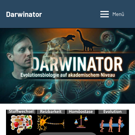
Zum
Inhalt
Darwinator
Menü
Evolutionsbiologie
springen