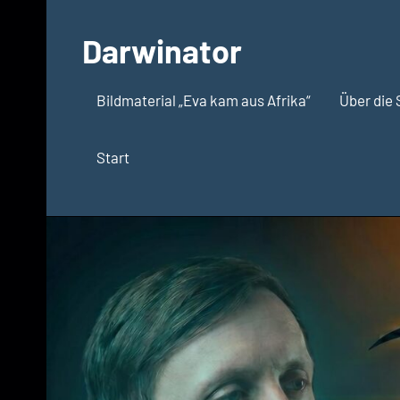
Zum
Inhalt
Darwinator
springen
Evolutionsbiologie
Bildmaterial „Eva kam aus Afrika“
Über die 
Start