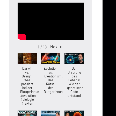
Next
»
1
/
18
Darwin
Evolution
Der
vs.
vs.
Ursprung
Design:
Kreationismus:
des
Was
Das
Lebens:
passiert
Rätsel
Wie der
bei der
der
genetische
Blutgerinnung?
Blutgerinnung
Code
#evolution
entstand
#biologie
#fakten