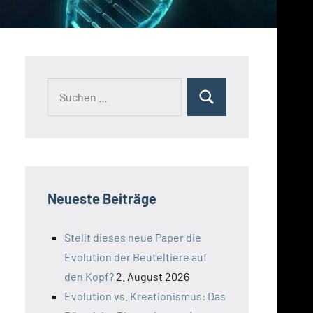
Suchen
Suchen
nach:
Neueste Beiträge
Stellt dieses neue Paper die
Evolution der Beuteltiere auf
den Kopf?
2. August 2026
Evolution vs. Kreationismus: Das