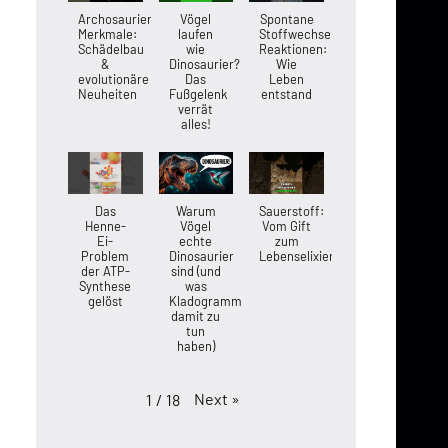
Archosaurier-
Vögel
Spontane
Merkmale:
laufen
Stoffwechsel-
Schädelbau
wie
Reaktionen:
&
Dinosaurier?
Wie
evolutionäre
Das
Leben
Neuheiten
Fußgelenk
entstand
verrät
alles!
Das
Warum
Sauerstoff:
Henne-
Vögel
Vom Gift
Ei-
echte
zum
Problem
Dinosaurier
Lebenselixier
der ATP-
sind (und
Synthese
was
gelöst
Kladogramme
damit zu
tun
haben)
Next
»
1
/
18