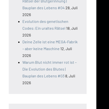
Rätsel der Blutgerinnung |
Bauplan des Lebens #04
28. Juli
2026
Evolution des genetischen
Codes: Ein uraltes Rätsel
18. Juli
2026
Deine Zelle ist eine MEGA-Fabrik
– aber keine Maschine
12. Juli
2026
Warum Blut nicht immer rot ist –
Die Evolution des Blutes |
Bauplan des Lebens #03
8. Juli
2026