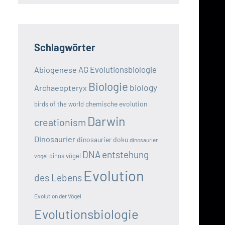
Schlagwörter
AG Evolutionsbiologie
Abiogenese
Biologie
biology
Archaeopteryx
chemische evolution
birds of the world
Darwin
creationism
Dinosaurier
dinosaurier doku
dinosaurier
DNA
entstehung
dinos vögel
vogel
Evolution
des Lebens
Evolution der Vögel
Evolutionsbiologie