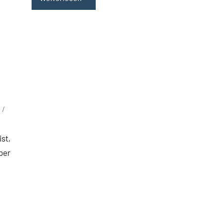
st,
ber