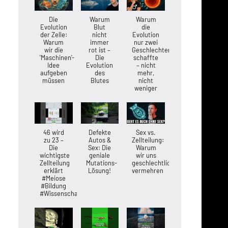
Die
Warum
Warum
Evolution
Blut
die
der Zelle:
nicht
Evolution
Warum
immer
nur zwei
wir die
rot ist –
Geschlechter
'Maschinen'-
Die
schaffte
Idee
Evolution
– nicht
aufgeben
des
mehr,
müssen
Blutes
nicht
weniger
46 wird
Defekte
Sex vs.
zu 23 –
Autos &
Zellteilung:
Die
Sex: Die
Warum
wichtigste
geniale
wir uns
Zellteilung
Mutations-
geschlechtlich
erklärt
Lösung!
vermehren
#Meiose
#Bildung
#Wissenschaft