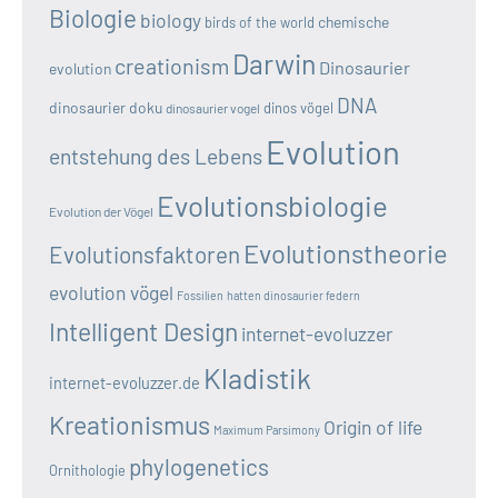
Biologie
biology
chemische
birds of the world
Darwin
creationism
Dinosaurier
evolution
DNA
dinosaurier doku
dinos vögel
dinosaurier vogel
Evolution
entstehung des Lebens
Evolutionsbiologie
Evolution der Vögel
Evolutionstheorie
Evolutionsfaktoren
evolution vögel
Fossilien
hatten dinosaurier federn
Intelligent Design
internet-evoluzzer
Kladistik
internet-evoluzzer.de
Kreationismus
Origin of life
Maximum Parsimony
phylogenetics
Ornithologie