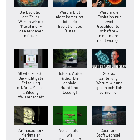
Die Evolution
Warum Blut
Warum die
der Zelle:
nicht immer rot
Evolution nur
Warum wir die
ist – Die
zwei
'Maschinen'-
Evolution des
Geschlechter
Idee aufgeben
Blutes
schaffte –
müssen
nicht mehr,
nicht weniger
46 wird zu 23 –
Defekte Autos
Sex vs.
Die wichtigste
& Sex: Die
Zellteilung:
Zellteilung
geniale
Warum wir uns
erklärt #Meiose
Mutations-
geschlechtlich
#Bildung
Lösung!
vermehren
#Wissenschaft
Archosaurier-
Vögel laufen
Spontane
Merkmale:
wie
Stoffwechsel-
Schädelbau &
Dinosaurier?
Reaktionen: