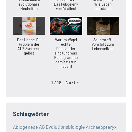
evolutionäre
Das Fußgelenk
Wie Leben
Neuheiten
verrät alles!
entstand
Das Henne-Ei-
Warum Vögel
Sauerstoff:
Problem der
echte
Vom Gift zum
ATP-Synthese
Dinosaurier
Lebenselixier
gelöst
sind (und was
Kladogramme
damit zu tun
haben)
Next
»
1
/
18
Schlagwörter
AG Evolutionsbiologie
Abiogenese
Archaeopteryx