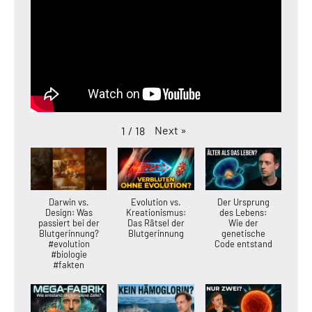
Next
»
1
/
18
Darwin vs.
Evolution vs.
Der Ursprung
Design: Was
Kreationismus:
des Lebens:
passiert bei der
Das Rätsel der
Wie der
Blutgerinnung?
Blutgerinnung
genetische
#evolution
Code entstand
#biologie
#fakten