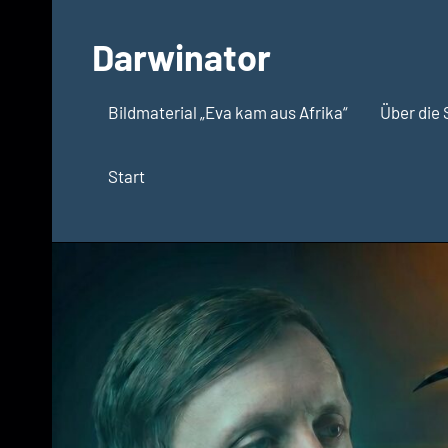
Zum
Inhalt
Darwinator
springen
Evolutionsbiologie
Bildmaterial „Eva kam aus Afrika“
Über die 
Start