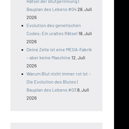
Rätsel der Blutgerinnung |
Bauplan des Lebens #04
28. Juli
2026
Evolution des genetischen
Codes: Ein uraltes Rätsel
18. Juli
2026
Deine Zelle ist eine MEGA-Fabrik
– aber keine Maschine
12. Juli
2026
Warum Blut nicht immer rot ist –
Die Evolution des Blutes |
Bauplan des Lebens #03
8. Juli
2026