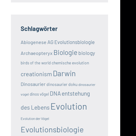
Schlagwörter
AG Evolutionsbiologie
Abiogenese
Biologie
biology
Archaeopteryx
chemische evolution
birds of the world
Darwin
creationism
Dinosaurier
dinosaurier doku
dinosaurier
DNA
entstehung
dinos vögel
vogel
Evolution
des Lebens
Evolution der Vögel
Evolutionsbiologie