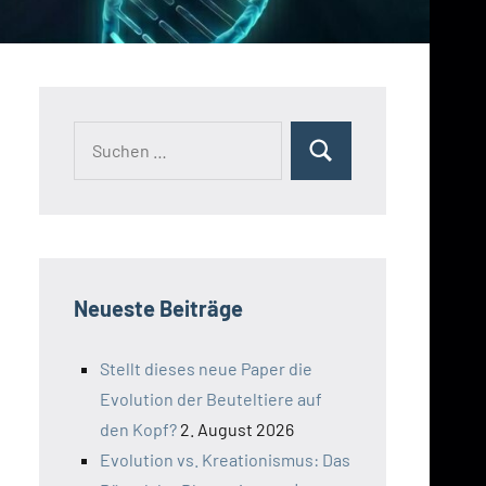
Suchen
Suchen
nach:
Neueste Beiträge
Stellt dieses neue Paper die
Evolution der Beuteltiere auf
den Kopf?
2. August 2026
Evolution vs. Kreationismus: Das