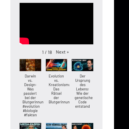
Next
»
1
/
18
Darwin
Evolution
Der
vs.
vs.
Ursprung
Design:
Kreationismus:
des
Was
Das
Lebens:
passiert
Rätsel
Wie der
bei der
der
genetische
Blutgerinnung?
Blutgerinnung
Code
#evolution
entstand
#biologie
#fakten