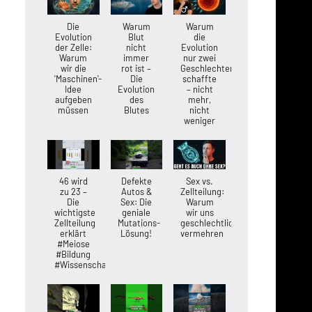
Die
Warum
Warum
Evolution
Blut
die
der Zelle:
nicht
Evolution
Warum
immer
nur zwei
wir die
rot ist –
Geschlechter
'Maschinen'-
Die
schaffte
Idee
Evolution
– nicht
aufgeben
des
mehr,
müssen
Blutes
nicht
weniger
46 wird
Defekte
Sex vs.
zu 23 –
Autos &
Zellteilung:
Die
Sex: Die
Warum
wichtigste
geniale
wir uns
Zellteilung
Mutations-
geschlechtlich
erklärt
Lösung!
vermehren
#Meiose
#Bildung
#Wissenschaft