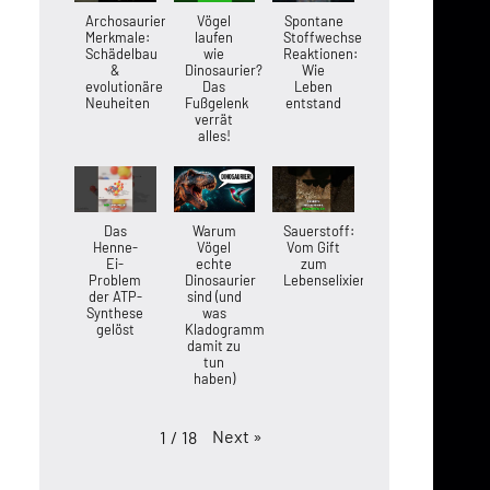
Archosaurier-
Vögel
Spontane
Merkmale:
laufen
Stoffwechsel-
Schädelbau
wie
Reaktionen:
&
Dinosaurier?
Wie
evolutionäre
Das
Leben
Neuheiten
Fußgelenk
entstand
verrät
alles!
Das
Warum
Sauerstoff:
Henne-
Vögel
Vom Gift
Ei-
echte
zum
Problem
Dinosaurier
Lebenselixier
der ATP-
sind (und
Synthese
was
gelöst
Kladogramme
damit zu
tun
haben)
Next
»
1
/
18