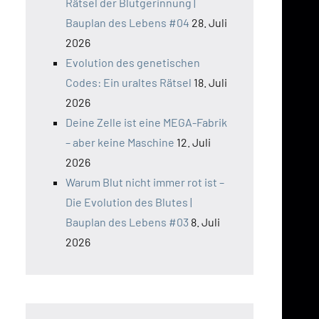
Rätsel der Blutgerinnung |
Bauplan des Lebens #04
28. Juli
2026
Evolution des genetischen
Codes: Ein uraltes Rätsel
18. Juli
2026
Deine Zelle ist eine MEGA-Fabrik
– aber keine Maschine
12. Juli
2026
Warum Blut nicht immer rot ist –
Die Evolution des Blutes |
Bauplan des Lebens #03
8. Juli
2026