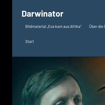
Zum
Inhalt
Darwinator
springen
Evolutionsbiologie
Bildmaterial „Eva kam aus Afrika“
Über die 
Start