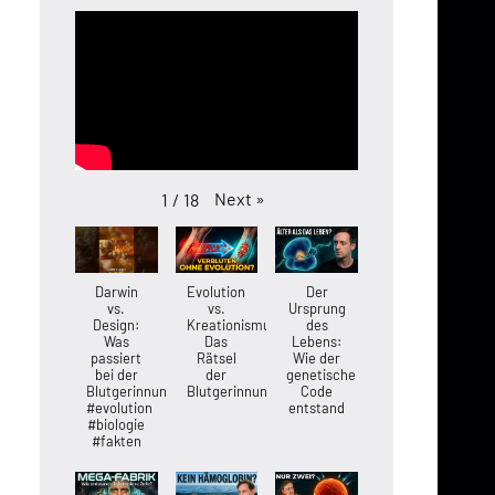
Next
»
1
/
18
Darwin
Evolution
Der
vs.
vs.
Ursprung
Design:
Kreationismus:
des
Was
Das
Lebens:
passiert
Rätsel
Wie der
bei der
der
genetische
Blutgerinnung?
Blutgerinnung
Code
#evolution
entstand
#biologie
#fakten