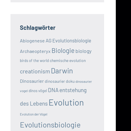
Schlagwörter
AG Evolutionsbiologie
Abiogenese
Biologie
biology
Archaeopteryx
chemische evolution
birds of the world
Darwin
creationism
Dinosaurier
dinosaurier doku
dinosaurier
DNA
entstehung
dinos vögel
vogel
Evolution
des Lebens
Evolution der Vögel
Evolutionsbiologie