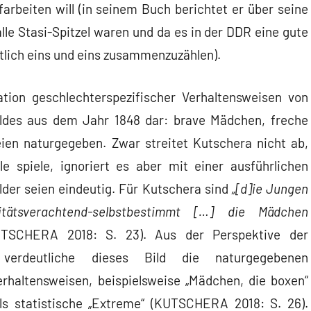
arbeiten will (in seinem Buch berichtet er über seine
lle Stasi-Spitzel waren und da es in der DDR eine gute
tlich eins und eins zusammenzuzählen).
ration geschlechterspezifischer Verhaltensweisen von
des aus dem Jahr 1848 dar: brave Mädchen, freche
ien naturgegeben. Zwar streitet Kutschera nicht ab,
e spiele, ignoriert es aber mit einer ausführlichen
ilder seien eindeutig. Für Kutschera sind
„[d]ie Jungen
oritätsverachtend-selbstbestimmt […] die Mädchen
UTSCHERA 2018: S. 23). Aus der Perspektive der
) verdeutliche dieses Bild die naturgegebenen
rhaltensweisen, beispielsweise „Mädchen, die boxen“
ls statistische „Extreme“ (KUTSCHERA 2018: S. 26).