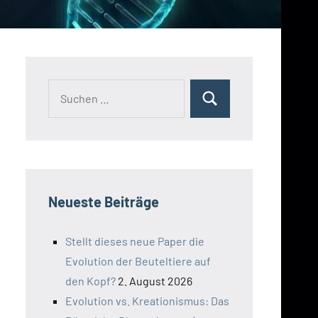
Suchen
Suchen
nach:
Neueste Beiträge
Stellt dieses neue Paper die
Evolution der Beuteltiere auf
den Kopf?
2. August 2026
Evolution vs. Kreationismus: Das