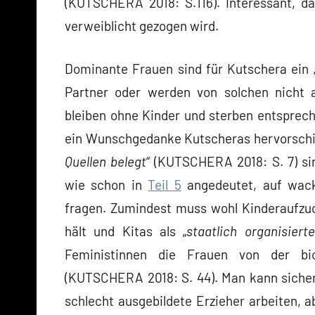
(KUTSCHERA 2018: S.116). Interessant, da
verweiblicht gezogen wird.
Dominante Frauen sind für Kutschera ein „
Partner oder werden von solchen nicht a
bleiben ohne Kinder und sterben entsprec
ein Wunschgedanke Kutscheras hervorschim
Quellen belegt
“ (KUTSCHERA 2018: S. 7) sind
wie schon in
Teil 5
angedeutet, auf wack
fragen. Zumindest muss wohl Kinderaufzuc
hält und Kitas als „
staatlich organisiert
Feministinnen die Frauen von der bio
(KUTSCHERA 2018: S. 44). Man kann sicherl
schlecht ausgebildete Erzieher arbeiten, 