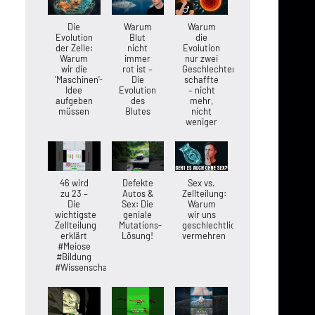
Die
Warum
Warum
Evolution
Blut
die
der Zelle:
nicht
Evolution
Warum
immer
nur zwei
wir die
rot ist –
Geschlechter
'Maschinen'-
Die
schaffte
Idee
Evolution
– nicht
aufgeben
des
mehr,
müssen
Blutes
nicht
weniger
46 wird
Defekte
Sex vs.
zu 23 –
Autos &
Zellteilung:
Die
Sex: Die
Warum
wichtigste
geniale
wir uns
Zellteilung
Mutations-
geschlechtlich
erklärt
Lösung!
vermehren
#Meiose
#Bildung
#Wissenschaft