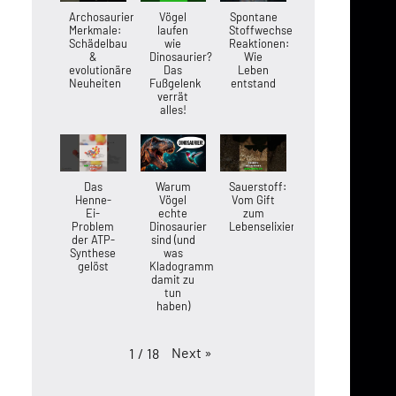
Archosaurier-
Vögel
Spontane
Merkmale:
laufen
Stoffwechsel-
Schädelbau
wie
Reaktionen:
&
Dinosaurier?
Wie
evolutionäre
Das
Leben
Neuheiten
Fußgelenk
entstand
verrät
alles!
Das
Warum
Sauerstoff:
Henne-
Vögel
Vom Gift
Ei-
echte
zum
Problem
Dinosaurier
Lebenselixier
der ATP-
sind (und
Synthese
was
gelöst
Kladogramme
damit zu
tun
haben)
Next
»
1
/
18