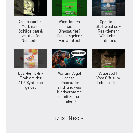
Archosaurier-
Vögel laufen
Spontane
Merkmale:
wie
Stoffwechsel-
Schädelbau &
Dinosaurier?
Reaktionen:
evolutionäre
Das Fußgelenk
Wie Leben
Neuheiten
verrät alles!
entstand
Das Henne-Ei-
Warum Vögel
Sauerstoff:
Problem der
echte
Vom Gift zum
ATP-Synthese
Dinosaurier
Lebenselixier
gelöst
sind (und was
Kladogramme
damit zu tun
haben)
Next
»
1
/
18