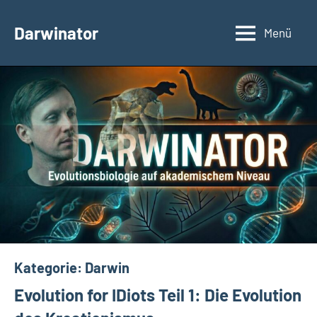
Zum
Inhalt
Darwinator
Menü
Evolutionsbiologie
springen
Kategorie:
Darwin
Evolution for IDiots Teil 1: Die Evolution