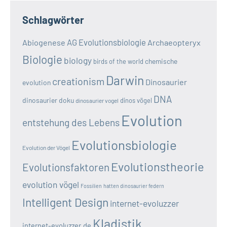
Schlagwörter
AG Evolutionsbiologie
Abiogenese
Archaeopteryx
Biologie
biology
chemische
birds of the world
Darwin
creationism
Dinosaurier
evolution
DNA
dinosaurier doku
dinos vögel
dinosaurier vogel
Evolution
entstehung des Lebens
Evolutionsbiologie
Evolution der Vögel
Evolutionstheorie
Evolutionsfaktoren
evolution vögel
Fossilien
hatten dinosaurier federn
Intelligent Design
internet-evoluzzer
Kladistik
internet-evoluzzer.de