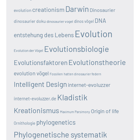
Darwin
creationism
Dinosaurier
evolution
DNA
dinosaurier doku
dinos vögel
dinosaurier vogel
Evolution
entstehung des Lebens
Evolutionsbiologie
Evolution der Vögel
Evolutionstheorie
Evolutionsfaktoren
evolution vögel
Fossilien
hatten dinosaurier federn
Intelligent Design
internet-evoluzzer
Kladistik
internet-evoluzzer.de
Kreationismus
Origin of life
Maximum Parsimony
phylogenetics
Ornithologie
Phylogenetische systematik