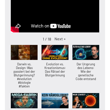
Next
»
1
/
18
Darwin vs.
Evolution vs.
Der Ursprung
Design: Was
Kreationismus:
des Lebens:
passiert bei der
Das Rätsel der
Wie der
Blutgerinnung?
Blutgerinnung
genetische
#evolution
Code entstand
#biologie
#fakten