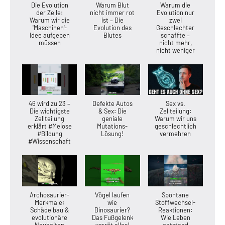
Die Evolution
Warum Blut
Warum die
der Zelle:
nicht immer rot
Evolution nur
Warum wir die
ist – Die
zwei
'Maschinen'-
Evolution des
Geschlechter
Idee aufgeben
Blutes
schaffte –
müssen
nicht mehr,
nicht weniger
46 wird zu 23 –
Defekte Autos
Sex vs.
Die wichtigste
& Sex: Die
Zellteilung:
Zellteilung
geniale
Warum wir uns
erklärt #Meiose
Mutations-
geschlechtlich
#Bildung
Lösung!
vermehren
#Wissenschaft
Archosaurier-
Vögel laufen
Spontane
Merkmale:
wie
Stoffwechsel-
Schädelbau &
Dinosaurier?
Reaktionen:
evolutionäre
Das Fußgelenk
Wie Leben
Neuheiten
verrät alles!
entstand