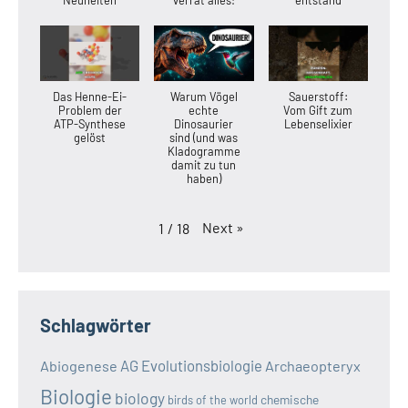
Das Henne-Ei-
Warum Vögel
Sauerstoff:
Problem der
echte
Vom Gift zum
ATP-Synthese
Dinosaurier
Lebenselixier
gelöst
sind (und was
Kladogramme
damit zu tun
haben)
Next
»
1
/
18
Schlagwörter
AG Evolutionsbiologie
Abiogenese
Archaeopteryx
Biologie
biology
chemische
birds of the world