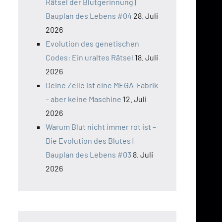
Rätsel der Blutgerinnung |
Bauplan des Lebens #04
28. Juli
2026
Evolution des genetischen
Codes: Ein uraltes Rätsel
18. Juli
2026
Deine Zelle ist eine MEGA-Fabrik
– aber keine Maschine
12. Juli
2026
Warum Blut nicht immer rot ist –
Die Evolution des Blutes |
Bauplan des Lebens #03
8. Juli
2026