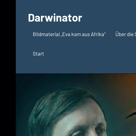
Zum
Inhalt
Darwinator
springen
Evolutionsbiologie
Bildmaterial „Eva kam aus Afrika“
Über die 
Start