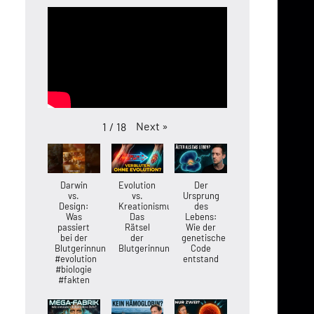
Next
»
1
/
18
Darwin
Evolution
Der
vs.
vs.
Ursprung
Design:
Kreationismus:
des
Was
Das
Lebens:
passiert
Rätsel
Wie der
bei der
der
genetische
Blutgerinnung?
Blutgerinnung
Code
#evolution
entstand
#biologie
#fakten