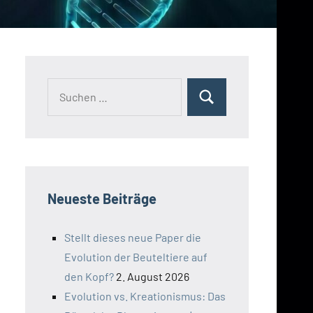
Suchen
Suchen
nach:
Neueste Beiträge
Stellt dieses neue Paper die
Evolution der Beuteltiere auf
den Kopf?
2. August 2026
Evolution vs. Kreationismus: Das