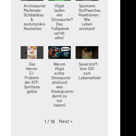
Archosaurier-
Vögel
Spontane
Merkmale:
laufen
Stoffwechsel-
Schädelbau
wie
Reaktionen:
&
Dinosaurier?
Wie
evolutionäre
Das
Leben
Neuheiten
Fußgelenk
entstand
verrät
alles!
Das
Warum
Sauerstoff:
Henne-
Vögel
Vom Gift
Ei-
echte
zum
Problem
Dinosaurier
Lebenselixier
der ATP-
sind (und
Synthese
was
gelöst
Kladogramme
damit zu
tun
haben)
Next
»
1
/
18