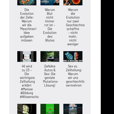
Die
Warum
Warum
Evolution
Blut
die
der Zelle:
nicht
Evolution
Warum
immer
nur zwei
wir die
rot ist –
Geschlechter
'Maschinen'-
Die
schaffte
Idee
Evolution
– nicht
aufgeben
des
mehr,
müssen
Blutes
nicht
weniger
46 wird
Defekte
Sex vs.
zu 23 –
Autos &
Zellteilung:
Die
Sex: Die
Warum
wichtigste
geniale
wir uns
Zellteilung
Mutations-
geschlechtlich
erklärt
Lösung!
vermehren
#Meiose
#Bildung
#Wissenschaft