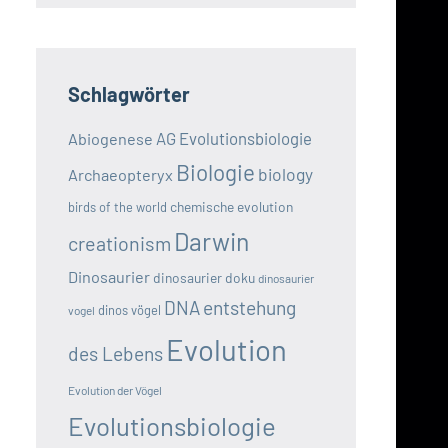
Schlagwörter
AG Evolutionsbiologie
Abiogenese
Biologie
biology
Archaeopteryx
chemische evolution
birds of the world
Darwin
creationism
Dinosaurier
dinosaurier doku
dinosaurier
DNA
entstehung
dinos vögel
vogel
Evolution
des Lebens
Evolution der Vögel
Evolutionsbiologie