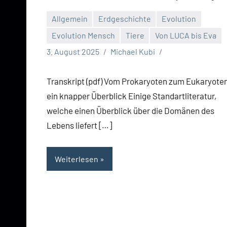
Allgemein
Erdgeschichte
Evolution
Evolution Mensch
Tiere
Von LUCA bis Eva
3. August 2025
Michael Kubi
Transkript (pdf) Vom Prokaryoten zum Eukaryote
ein knapper Überblick Einige Standartliteratur,
welche einen Überblick über die Domänen des
Lebens liefert […]
Weiterlesen