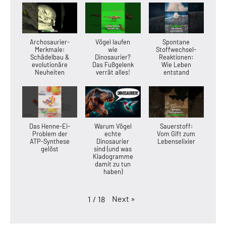
Archosaurier-
Vögel laufen
Spontane
Merkmale:
wie
Stoffwechsel-
Schädelbau &
Dinosaurier?
Reaktionen:
evolutionäre
Das Fußgelenk
Wie Leben
Neuheiten
verrät alles!
entstand
Das Henne-Ei-
Warum Vögel
Sauerstoff:
Problem der
echte
Vom Gift zum
ATP-Synthese
Dinosaurier
Lebenselixier
gelöst
sind (und was
Kladogramme
damit zu tun
haben)
Next
»
1
/
18