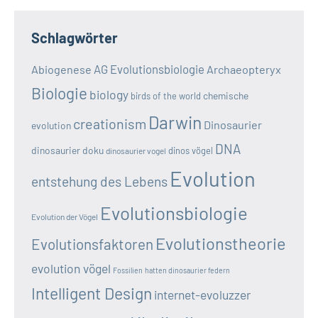
Schlagwörter
AG Evolutionsbiologie
Abiogenese
Archaeopteryx
Biologie
biology
chemische
birds of the world
Darwin
creationism
Dinosaurier
evolution
DNA
dinosaurier doku
dinos vögel
dinosaurier vogel
Evolution
entstehung des Lebens
Evolutionsbiologie
Evolution der Vögel
Evolutionstheorie
Evolutionsfaktoren
evolution vögel
Fossilien
hatten dinosaurier federn
Intelligent Design
internet-evoluzzer