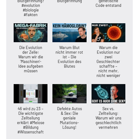
Blutgerinnung?
Blutgerinnung
genetische
#evolution
Code entstand
#biologie
#fakten
Die Evolution
Warum Blut
Warum die
der Zelle:
nicht immer rot
Evolution nur
Warum wir die
ist – Die
zwei
'Maschinen'-
Evolution des
Geschlechter
Idee aufgeben
Blutes
schaffte –
müssen
nicht mehr,
nicht weniger
46 wird zu 23 –
Defekte Autos
Sex vs.
Die wichtigste
& Sex: Die
Zellteilung:
Zellteilung
geniale
Warum wir uns
erklärt #Meiose
Mutations-
geschlechtlich
#Bildung
Lösung!
vermehren
#Wissenschaft