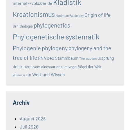
Kladistik
internet-evoluzzer.de
Kreationismus
Origin of life
Maximum Parsimony
phylogenetics
Ornithologie
Phylogenetische systematik
Phylogenie
phylogeny
phylogeny and the
tree of life
sex
RNA
Stammbaum
ursprung
Theropoden
des lebens
vom dinosaurier zum vogel
Vögel der Welt
Wort und Wissen
Wissenschaft
Archiv
August 2026
Juli 2026