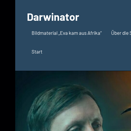
Zum
Inhalt
Darwinator
springen
Evolutionsbiologie
Bildmaterial „Eva kam aus Afrika“
Über die 
Start