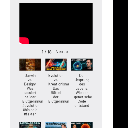
Next
»
1
/
18
Darwin
Evolution
Der
vs.
vs.
Ursprung
Design:
Kreationismus:
des
Was
Das
Lebens:
passiert
Rätsel
Wie der
bei der
der
genetische
Blutgerinnung?
Blutgerinnung
Code
#evolution
entstand
#biologie
#fakten