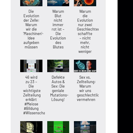
Die
Warum
Warum
Evolution
Blut
die
der Zelle:
nicht
Evolution
Warum
immer
nur zwei
wir die
rot ist –
Geschlechter
'Maschinen'-
Die
schaffte
Idee
Evolution
– nicht
aufgeben
des
mehr,
müssen
Blutes
nicht
weniger
46 wird
Defekte
Sex vs.
zu 23 –
Autos &
Zellteilung:
Die
Sex: Die
Warum
wichtigste
geniale
wir uns
Zellteilung
Mutations-
geschlechtlich
erklärt
Lösung!
vermehren
#Meiose
#Bildung
#Wissenschaft