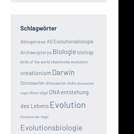
Schlagwörter
AG Evolutionsbiologie
Abiogenese
Biologie
biology
Archaeopteryx
chemische evolution
birds of the world
Darwin
creationism
Dinosaurier
dinosaurier doku
dinosaurier
DNA
entstehung
dinos vögel
vogel
Evolution
des Lebens
Evolution der Vögel
Evolutionsbiologie