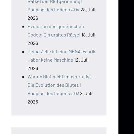
Rätsel der Blutgerinnung |
Bauplan des Lebens #04
28. Juli
2026
Evolution des genetischen
Codes: Ein uraltes Rätsel
18. Juli
2026
Deine Zelle ist eine MEGA-Fabrik
– aber keine Maschine
12. Juli
2026
Warum Blut nicht immer rot ist –
Die Evolution des Blutes |
Bauplan des Lebens #03
8. Juli
2026