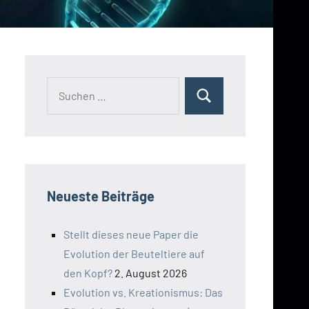
Suchen
Suchen
nach:
Neueste Beiträge
Stellt dieses neue Paper die
Evolution der Beuteltiere auf
den Kopf?
2. August 2026
Evolution vs. Kreationismus: Das