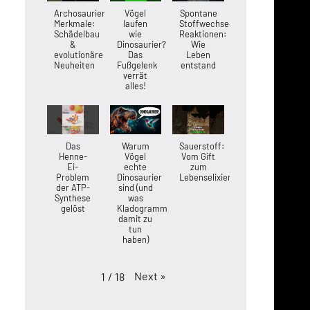
Archosaurier-
Vögel
Spontane
Merkmale:
laufen
Stoffwechsel-
Schädelbau
wie
Reaktionen:
&
Dinosaurier?
Wie
evolutionäre
Das
Leben
Neuheiten
Fußgelenk
entstand
verrät
alles!
Das
Warum
Sauerstoff:
Henne-
Vögel
Vom Gift
Ei-
echte
zum
Problem
Dinosaurier
Lebenselixier
der ATP-
sind (und
Synthese
was
gelöst
Kladogramme
damit zu
tun
haben)
Next
»
1
/
18