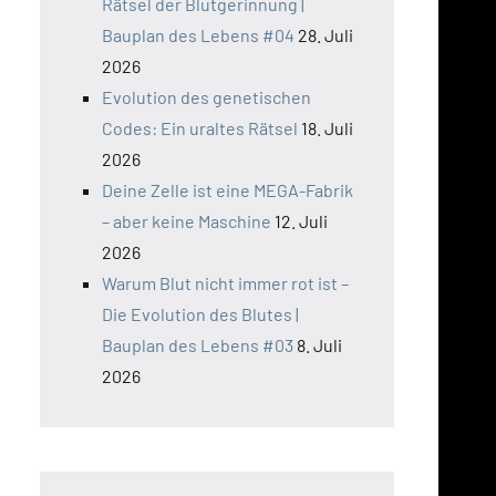
Rätsel der Blutgerinnung |
Bauplan des Lebens #04
28. Juli
2026
Evolution des genetischen
Codes: Ein uraltes Rätsel
18. Juli
2026
Deine Zelle ist eine MEGA-Fabrik
– aber keine Maschine
12. Juli
2026
Warum Blut nicht immer rot ist –
Die Evolution des Blutes |
Bauplan des Lebens #03
8. Juli
2026