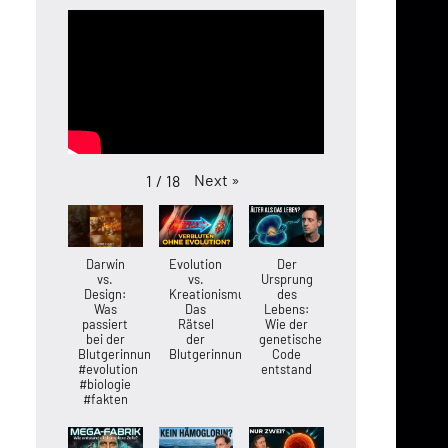
Next
»
1
/
18
Darwin
Evolution
Der
vs.
vs.
Ursprung
Design:
Kreationismus:
des
Was
Das
Lebens:
passiert
Rätsel
Wie der
bei der
der
genetische
Blutgerinnung?
Blutgerinnung
Code
#evolution
entstand
#biologie
#fakten