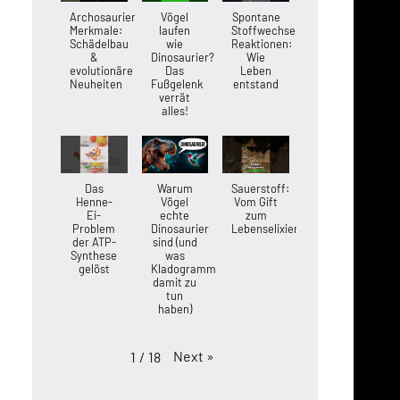
Archosaurier-
Vögel
Spontane
Merkmale:
laufen
Stoffwechsel-
Schädelbau
wie
Reaktionen:
&
Dinosaurier?
Wie
evolutionäre
Das
Leben
Neuheiten
Fußgelenk
entstand
verrät
alles!
Das
Warum
Sauerstoff:
Henne-
Vögel
Vom Gift
Ei-
echte
zum
Problem
Dinosaurier
Lebenselixier
der ATP-
sind (und
Synthese
was
gelöst
Kladogramme
damit zu
tun
haben)
Next
»
1
/
18