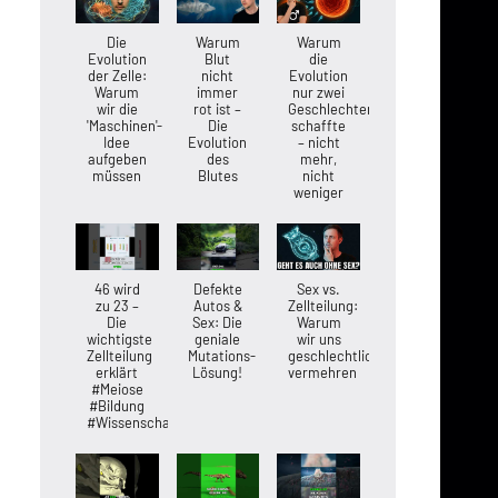
Die
Warum
Warum
Evolution
Blut
die
der Zelle:
nicht
Evolution
Warum
immer
nur zwei
wir die
rot ist –
Geschlechter
'Maschinen'-
Die
schaffte
Idee
Evolution
– nicht
aufgeben
des
mehr,
müssen
Blutes
nicht
weniger
46 wird
Defekte
Sex vs.
zu 23 –
Autos &
Zellteilung:
Die
Sex: Die
Warum
wichtigste
geniale
wir uns
Zellteilung
Mutations-
geschlechtlich
erklärt
Lösung!
vermehren
#Meiose
#Bildung
#Wissenschaft