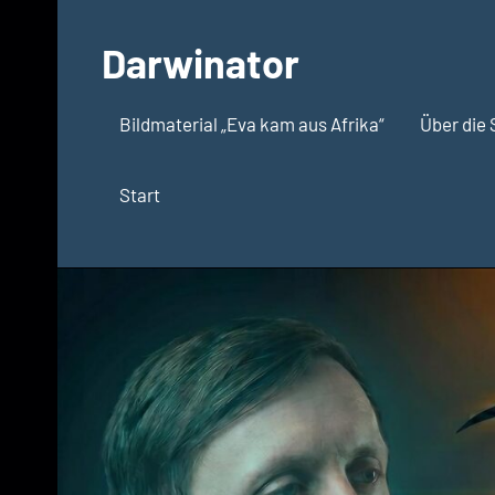
Zum
Inhalt
Darwinator
springen
Evolutionsbiologie
Bildmaterial „Eva kam aus Afrika“
Über die 
Start