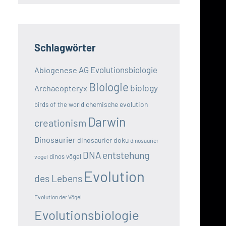
Schlagwörter
AG Evolutionsbiologie
Abiogenese
Biologie
biology
Archaeopteryx
chemische evolution
birds of the world
Darwin
creationism
Dinosaurier
dinosaurier doku
dinosaurier
DNA
entstehung
dinos vögel
vogel
Evolution
des Lebens
Evolution der Vögel
Evolutionsbiologie