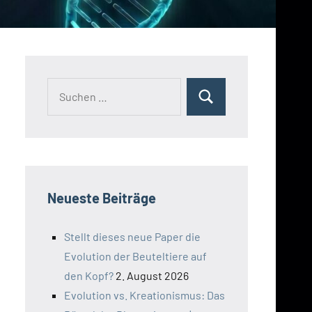
Suchen
Suchen
nach:
Neueste Beiträge
Stellt dieses neue Paper die
Evolution der Beuteltiere auf
den Kopf?
2. August 2026
Evolution vs. Kreationismus: Das