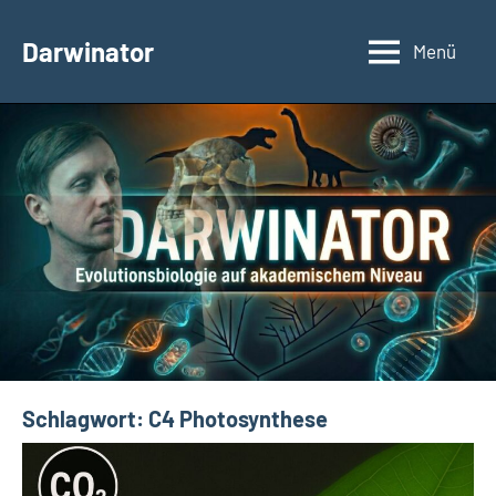
Zum
Inhalt
Darwinator
Menü
Evolutionsbiologie
springen
Schlagwort:
C4 Photosynthese