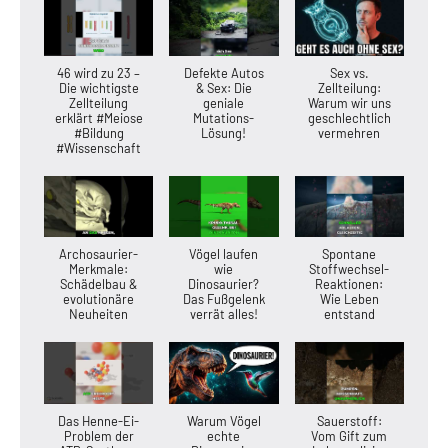
46 wird zu 23 –
Defekte Autos
Sex vs.
Die wichtigste
& Sex: Die
Zellteilung:
Zellteilung
geniale
Warum wir uns
erklärt #Meiose
Mutations-
geschlechtlich
#Bildung
Lösung!
vermehren
#Wissenschaft
Archosaurier-
Vögel laufen
Spontane
Merkmale:
wie
Stoffwechsel-
Schädelbau &
Dinosaurier?
Reaktionen:
evolutionäre
Das Fußgelenk
Wie Leben
Neuheiten
verrät alles!
entstand
Das Henne-Ei-
Warum Vögel
Sauerstoff:
Problem der
echte
Vom Gift zum