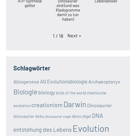
ATP-Synthese
Dinosaurier
Lebenselixier
gelöst
sind (und was
Kladogramme
damit zu tun
haben)
Next
»
1
/
18
Schlagwörter
AG Evolutionsbiologie
Abiogenese
Archaeopteryx
Biologie
biology
chemische
birds of the world
Darwin
creationism
Dinosaurier
evolution
DNA
dinosaurier doku
dinos vögel
dinosaurier vogel
Evolution
entstehung des Lebens