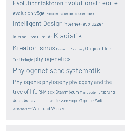
Evolutionstheorie
Evolutionsfaktoren
evolution vögel
Fossilien
hatten dinosaurier federn
Intelligent Design
internet-evoluzzer
Kladistik
internet-evoluzzer.de
Kreationismus
Origin of life
Maximum Parsimony
phylogenetics
Ornithologie
Phylogenetische systematik
Phylogenie
phylogeny
phylogeny and the
tree of life
sex
RNA
Stammbaum
ursprung
Theropoden
des lebens
vom dinosaurier zum vogel
Vögel der Welt
Wort und Wissen
Wissenschaft