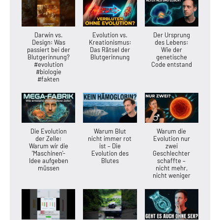
Darwin vs.
Evolution vs.
Der Ursprung
Design: Was
Kreationismus:
des Lebens:
passiert bei der
Das Rätsel der
Wie der
Blutgerinnung?
Blutgerinnung
genetische
#evolution
Code entstand
#biologie
#fakten
Die Evolution
Warum Blut
Warum die
der Zelle:
nicht immer rot
Evolution nur
Warum wir die
ist – Die
zwei
'Maschinen'-
Evolution des
Geschlechter
Idee aufgeben
Blutes
schaffte –
müssen
nicht mehr,
nicht weniger