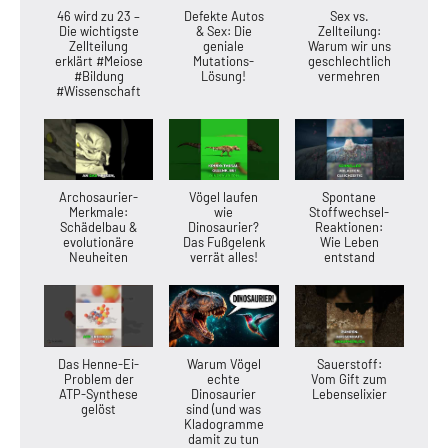
46 wird zu 23 –
Defekte Autos
Sex vs.
Die wichtigste
& Sex: Die
Zellteilung:
Zellteilung
geniale
Warum wir uns
erklärt #Meiose
Mutations-
geschlechtlich
#Bildung
Lösung!
vermehren
#Wissenschaft
Archosaurier-
Vögel laufen
Spontane
Merkmale:
wie
Stoffwechsel-
Schädelbau &
Dinosaurier?
Reaktionen:
evolutionäre
Das Fußgelenk
Wie Leben
Neuheiten
verrät alles!
entstand
Das Henne-Ei-
Warum Vögel
Sauerstoff:
Problem der
echte
Vom Gift zum
ATP-Synthese
Dinosaurier
Lebenselixier
gelöst
sind (und was
Kladogramme
damit zu tun