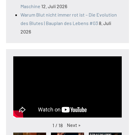
Maschine
12. Juli 2026
Warum Blut nicht immer rot ist – Die Evolution
des Blutes | Bauplan des Lebens #03
8. Juli
2026
Next
»
1
/
18