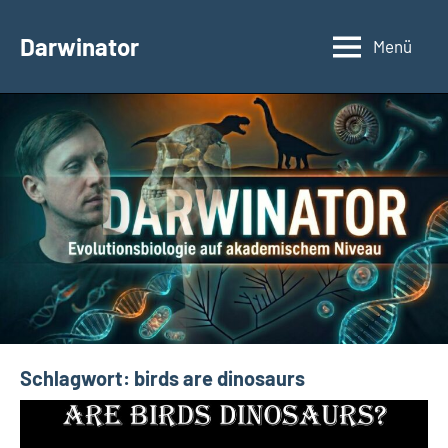
Zum
Inhalt
Darwinator
Menü
Evolutionsbiologie
springen
Schlagwort:
birds are dinosaurs