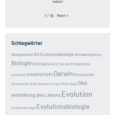
haben)
Next
»
1
/
18
Schlagwörter
AG Evolutionsbiologie
Abiogenese
Archaeopteryx
Biologie
biology
chemische
birds of the world
Darwin
creationism
Dinosaurier
evolution
DNA
dinosaurier doku
dinos vögel
dinosaurier vogel
Evolution
entstehung des Lebens
Evolutionsbiologie
Evolution der Vögel