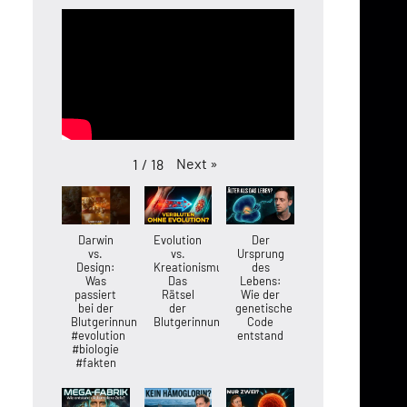
Next
»
1
/
18
Darwin
Evolution
Der
vs.
vs.
Ursprung
Design:
Kreationismus:
des
Was
Das
Lebens:
passiert
Rätsel
Wie der
bei der
der
genetische
Blutgerinnung?
Blutgerinnung
Code
#evolution
entstand
#biologie
#fakten