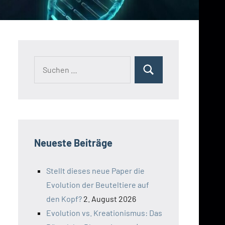
Suchen
Suchen
nach:
Neueste Beiträge
Stellt dieses neue Paper die
Evolution der Beuteltiere auf
den Kopf?
2. August 2026
Evolution vs. Kreationismus: Das