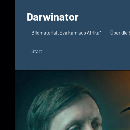
Zum
Inhalt
Darwinator
springen
Evolutionsbiologie
Bildmaterial „Eva kam aus Afrika“
Über die 
Start