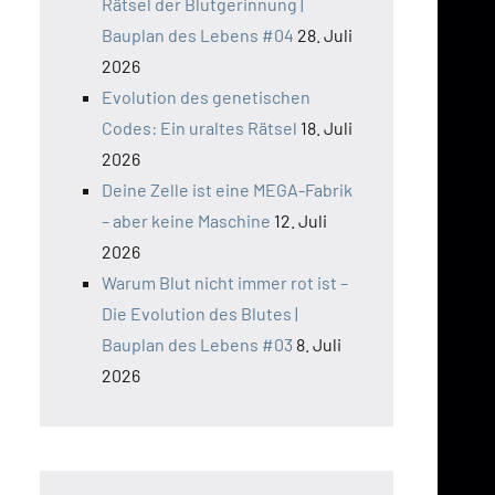
Rätsel der Blutgerinnung |
Bauplan des Lebens #04
28. Juli
2026
Evolution des genetischen
Codes: Ein uraltes Rätsel
18. Juli
2026
Deine Zelle ist eine MEGA-Fabrik
– aber keine Maschine
12. Juli
2026
Warum Blut nicht immer rot ist –
Die Evolution des Blutes |
Bauplan des Lebens #03
8. Juli
2026