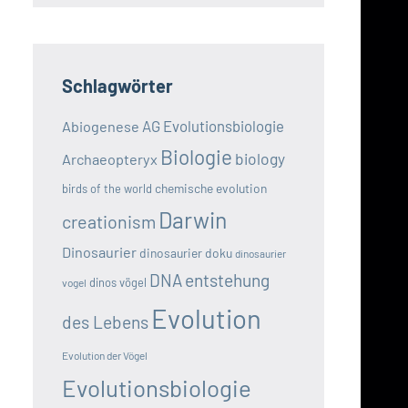
Schlagwörter
AG Evolutionsbiologie
Abiogenese
Biologie
biology
Archaeopteryx
chemische evolution
birds of the world
Darwin
creationism
Dinosaurier
dinosaurier doku
dinosaurier
DNA
entstehung
dinos vögel
vogel
Evolution
des Lebens
Evolution der Vögel
Evolutionsbiologie