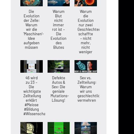
Die
Warum
Warum
Evolution
Blut
die
der Zelle:
nicht
Evolution
Warum
immer
nur zwei
wir die
rot ist –
Geschlechter
'Maschinen'-
Die
schaffte
Idee
Evolution
– nicht
aufgeben
des
mehr,
müssen
Blutes
nicht
weniger
46 wird
Defekte
Sex vs.
zu 23 –
Autos &
Zellteilung:
Die
Sex: Die
Warum
wichtigste
geniale
wir uns
Zellteilung
Mutations-
geschlechtlich
erklärt
Lösung!
vermehren
#Meiose
#Bildung
#Wissenschaft