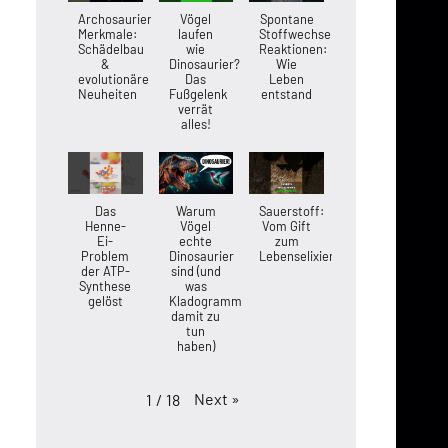
Archosaurier-
Vögel
Spontane
Merkmale:
laufen
Stoffwechsel-
Schädelbau
wie
Reaktionen:
&
Dinosaurier?
Wie
evolutionäre
Das
Leben
Neuheiten
Fußgelenk
entstand
verrät
alles!
Das
Warum
Sauerstoff:
Henne-
Vögel
Vom Gift
Ei-
echte
zum
Problem
Dinosaurier
Lebenselixier
der ATP-
sind (und
Synthese
was
gelöst
Kladogramme
damit zu
tun
haben)
Next
»
1
/
18