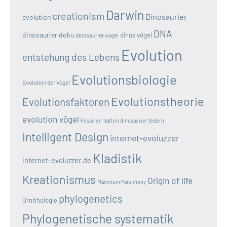
Darwin
creationism
Dinosaurier
evolution
DNA
dinosaurier doku
dinos vögel
dinosaurier vogel
Evolution
entstehung des Lebens
Evolutionsbiologie
Evolution der Vögel
Evolutionstheorie
Evolutionsfaktoren
evolution vögel
Fossilien
hatten dinosaurier federn
Intelligent Design
internet-evoluzzer
Kladistik
internet-evoluzzer.de
Kreationismus
Origin of life
Maximum Parsimony
phylogenetics
Ornithologie
Phylogenetische systematik