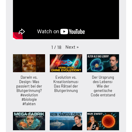
Next
»
1
/
18
Darwin vs.
Evolution vs.
Der Ursprung
Design: Was
Kreationismus:
des Lebens:
passiert bei der
Das Rätsel der
Wie der
Blutgerinnung?
Blutgerinnung
genetische
#evolution
Code entstand
#biologie
#fakten