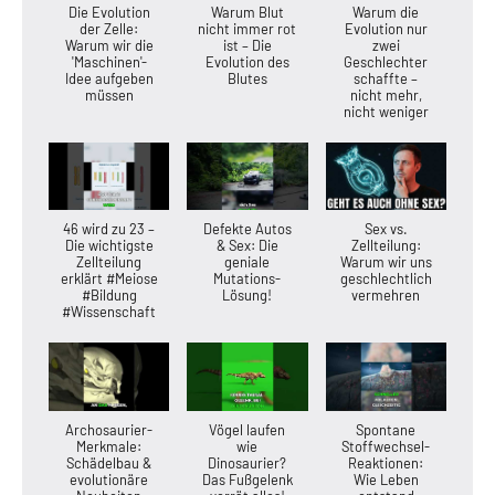
Die Evolution
Warum Blut
Warum die
der Zelle:
nicht immer rot
Evolution nur
Warum wir die
ist – Die
zwei
'Maschinen'-
Evolution des
Geschlechter
Idee aufgeben
Blutes
schaffte –
müssen
nicht mehr,
nicht weniger
46 wird zu 23 –
Defekte Autos
Sex vs.
Die wichtigste
& Sex: Die
Zellteilung:
Zellteilung
geniale
Warum wir uns
erklärt #Meiose
Mutations-
geschlechtlich
#Bildung
Lösung!
vermehren
#Wissenschaft
Archosaurier-
Vögel laufen
Spontane
Merkmale:
wie
Stoffwechsel-
Schädelbau &
Dinosaurier?
Reaktionen:
evolutionäre
Das Fußgelenk
Wie Leben