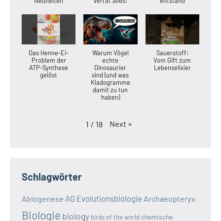
Neuheiten
verrät alles!
entstand
Das Henne-Ei-
Warum Vögel
Sauerstoff:
Problem der
echte
Vom Gift zum
ATP-Synthese
Dinosaurier
Lebenselixier
gelöst
sind (und was
Kladogramme
damit zu tun
haben)
Next
»
1
/
18
Schlagwörter
AG Evolutionsbiologie
Abiogenese
Archaeopteryx
Biologie
biology
chemische
birds of the world