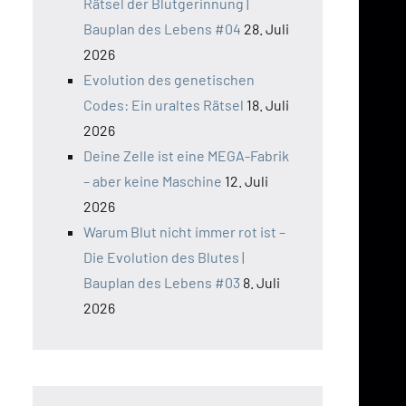
Rätsel der Blutgerinnung |
Bauplan des Lebens #04
28. Juli
2026
Evolution des genetischen
Codes: Ein uraltes Rätsel
18. Juli
2026
Deine Zelle ist eine MEGA-Fabrik
– aber keine Maschine
12. Juli
2026
Warum Blut nicht immer rot ist –
Die Evolution des Blutes |
Bauplan des Lebens #03
8. Juli
2026