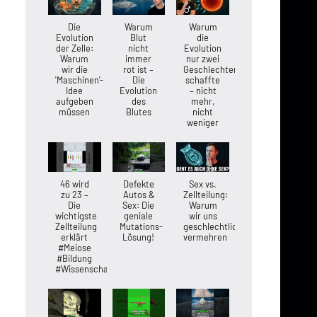
Die
Warum
Warum
Evolution
Blut
die
der Zelle:
nicht
Evolution
Warum
immer
nur zwei
wir die
rot ist –
Geschlechter
'Maschinen'-
Die
schaffte
Idee
Evolution
– nicht
aufgeben
des
mehr,
müssen
Blutes
nicht
weniger
46 wird
Defekte
Sex vs.
zu 23 –
Autos &
Zellteilung:
Die
Sex: Die
Warum
wichtigste
geniale
wir uns
Zellteilung
Mutations-
geschlechtlich
erklärt
Lösung!
vermehren
#Meiose
#Bildung
#Wissenschaft