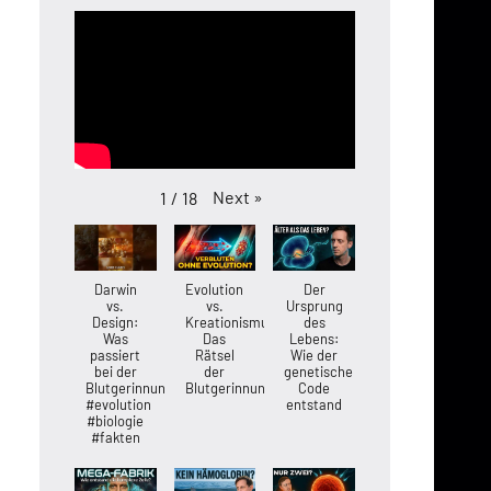
Next
»
1
/
18
Darwin
Evolution
Der
vs.
vs.
Ursprung
Design:
Kreationismus:
des
Was
Das
Lebens:
passiert
Rätsel
Wie der
bei der
der
genetische
Blutgerinnung?
Blutgerinnung
Code
#evolution
entstand
#biologie
#fakten