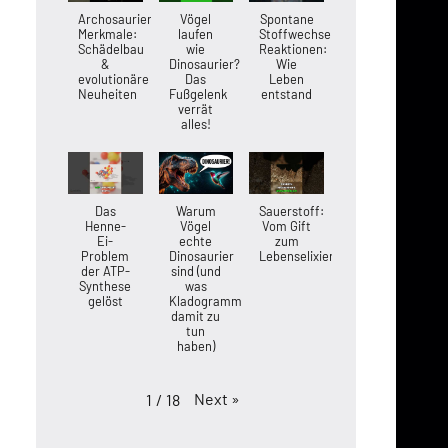
Archosaurier-
Vögel
Spontane
Merkmale:
laufen
Stoffwechsel-
Schädelbau
wie
Reaktionen:
&
Dinosaurier?
Wie
evolutionäre
Das
Leben
Neuheiten
Fußgelenk
entstand
verrät
alles!
Das
Warum
Sauerstoff:
Henne-
Vögel
Vom Gift
Ei-
echte
zum
Problem
Dinosaurier
Lebenselixier
der ATP-
sind (und
Synthese
was
gelöst
Kladogramme
damit zu
tun
haben)
Next
»
1
/
18