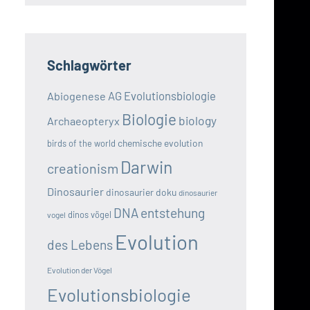
Schlagwörter
AG Evolutionsbiologie
Abiogenese
Biologie
biology
Archaeopteryx
chemische evolution
birds of the world
Darwin
creationism
Dinosaurier
dinosaurier doku
dinosaurier
DNA
entstehung
dinos vögel
vogel
Evolution
des Lebens
Evolution der Vögel
Evolutionsbiologie