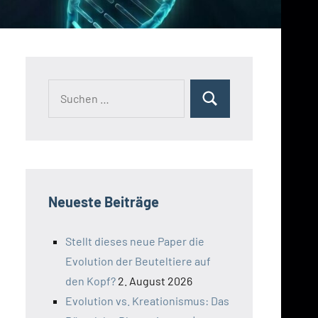
Suchen
Suchen
nach:
Neueste Beiträge
Stellt dieses neue Paper die
Evolution der Beuteltiere auf
den Kopf?
2. August 2026
Evolution vs. Kreationismus: Das