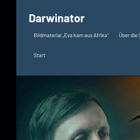
Zum
Inhalt
Darwinator
springen
Evolutionsbiologie
Bildmaterial „Eva kam aus Afrika“
Über die 
Start