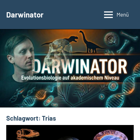
Zum
Inhalt
Darwinator
Menü
Evolutionsbiologie
springen
Schlagwort:
Trias