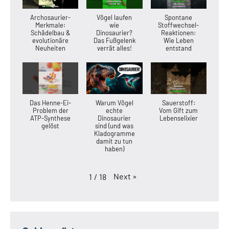
Archosaurier-
Vögel laufen
Spontane
Merkmale:
wie
Stoffwechsel-
Schädelbau &
Dinosaurier?
Reaktionen:
evolutionäre
Das Fußgelenk
Wie Leben
Neuheiten
verrät alles!
entstand
Das Henne-Ei-
Warum Vögel
Sauerstoff:
Problem der
echte
Vom Gift zum
ATP-Synthese
Dinosaurier
Lebenselixier
gelöst
sind (und was
Kladogramme
damit zu tun
haben)
Next
»
1
/
18