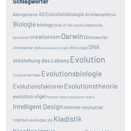
Schlagwörter
AG Evolutionsbiologie
Abiogenese
Archaeopteryx
Biologie
biology
chemische
birds of the world
Darwin
creationism
Dinosaurier
evolution
DNA
dinosaurier doku
dinos vögel
dinosaurier vogel
Evolution
entstehung des Lebens
Evolutionsbiologie
Evolution der Vögel
Evolutionstheorie
Evolutionsfaktoren
evolution vögel
Fossilien
hatten dinosaurier federn
Intelligent Design
internet-evoluzzer
Kladistik
internet-evoluzzer.de
Kreationismus