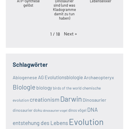
ATP-Synthese
Dinosaurier
Lebenselixier
gelöst
sind (und was
Kladogramme
damit zu tun
haben)
Next
»
1
/
18
Schlagwörter
AG Evolutionsbiologie
Abiogenese
Archaeopteryx
Biologie
biology
chemische
birds of the world
Darwin
creationism
Dinosaurier
evolution
DNA
dinosaurier doku
dinos vögel
dinosaurier vogel
Evolution
entstehung des Lebens