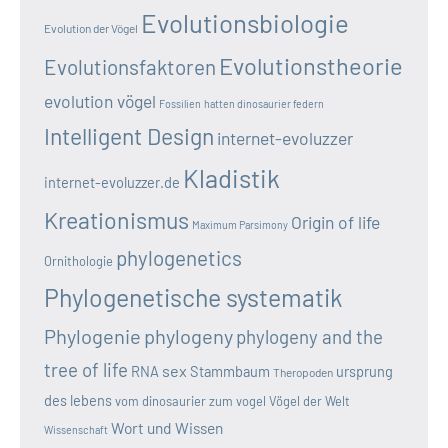
Evolutionsbiologie
Evolution der Vögel
Evolutionstheorie
Evolutionsfaktoren
evolution vögel
Fossilien
hatten dinosaurier federn
Intelligent Design
internet-evoluzzer
Kladistik
internet-evoluzzer.de
Kreationismus
Origin of life
Maximum Parsimony
phylogenetics
Ornithologie
Phylogenetische systematik
Phylogenie
phylogeny
phylogeny and the
tree of life
sex
RNA
Stammbaum
ursprung
Theropoden
des lebens
vom dinosaurier zum vogel
Vögel der Welt
Wort und Wissen
Wissenschaft