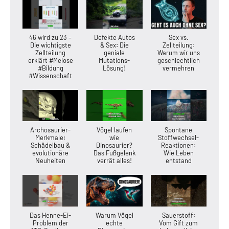
46 wird zu 23 –
Defekte Autos
Sex vs.
Die wichtigste
& Sex: Die
Zellteilung:
Zellteilung
geniale
Warum wir uns
erklärt #Meiose
Mutations-
geschlechtlich
#Bildung
Lösung!
vermehren
#Wissenschaft
Archosaurier-
Vögel laufen
Spontane
Merkmale:
wie
Stoffwechsel-
Schädelbau &
Dinosaurier?
Reaktionen:
evolutionäre
Das Fußgelenk
Wie Leben
Neuheiten
verrät alles!
entstand
Das Henne-Ei-
Warum Vögel
Sauerstoff:
Problem der
echte
Vom Gift zum